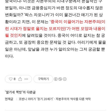
중국이냐- 이것은 자본주의의 시대구분에서 본질적인 구
분일까, 아니면 금융중심지가 바뀐 정도의 대수롭지 않은
변화일까? '팍스 자포니카'가 이미 물건너간 얘기가 된 상
황이라고 치면, 이 문제는
'중국이 이끌어가는 자본주의(이
런 시대가 정말로 올지는 모르지만)'가 어떤 모양과 내용이
될 것인지
에 달려있을 것이다. 중국이 어디로 갈지는 참 궁
금하고, 또 굉장히 중요한 문제일 것 같다. 아리기에게 물을
일은 아닌데, 앞날을 과연 누가 알리오마는 그저 궁금할 뿐
이다.
8
구독하기
'딸기네 책방'의 다른글
현재글
조반니 아리기 '장기 20세기' - 자본주의의 역사를 다룬 역작