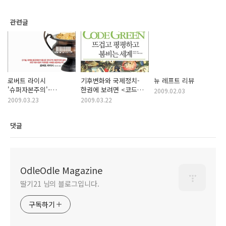
관련글
로버트 라이시
기후변화와 국제정치-
뉴 레프트 리뷰
'슈퍼자본주의'-
한권에 보려면 <코드
2009.02.03
'민주적인 자본주의'는
그린>
2009.03.23
2009.03.22
가능하다
댓글
OdleOdle Magazine
딸기21 님의 블로그입니다.
구독하기