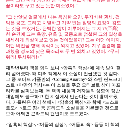
꿈이라도 꾸고 있는 듯한 미소였어.”
“그 상앗빛 얼굴에서 나는 음침한 오만, 무자비한 권세, 겁
먹은 공포, 그리고 치열하고 기약 없는 절망의 표정이 감도
는 것을 보았거든. 완벽한 앎이 이루어지는 그 지고(至高)
한 순간에 그는 욕망, 유혹 및 굴종으로 점철된 그의 일생을
세세하게 되살아보고 있는 것이었을까? 그는 어떤 이미지,
어떤 비전을 향해 속삭이듯 외치고 있었어. 겨우 숨결에 불
과했을 정도의 낮은 목소리로 두 번 외치고 있었어. <무서
워라! 무서워라!>”
재작년부터 책을 읽다 보니 <암흑의 핵심>에 계속 발이 걸
려 넘어졌다. 꽤 여러 책에서 이 소설이 언급됐던 것 같다.
그 중 로버트 카플란의 <Coming Anarchy>와 스벤 린드크비
스트 <야만의 역사>는 이 소설을 주요 모티브로 삼아 아프
리카를 살펴보는데, 두 책의 내용과 저자들의 성향이 정반
대임에도 불구하고 한 지점에서 만난다는 것이 흥미로웠
다. 카플란은 여러 책에서 <암흑의 핵심>과 함께 <노스트
로모>, <로드 짐> 등 콘라드의 소설들을 거론했던 것으로
보아 어쩌면 콘라드의 팬인지도 모르겠다.
<암흑의 핵심>, <어둠의 심장>, <어둠의 속> 등등 이 책의