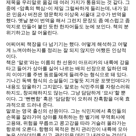
제목을 우리말로 옮길 때 여러 가지가 통용되는 것 같다. 그
중에 <암흑의 핵심>이 제일 그럴싸하게 들리는데, 내가 읽
은 민음사 버전은 영문학자 이상옥 서울대 교수가 번역을
했다. 옛날 분이 번역을 해서 그런지 문장도 좀 예스럽고 좀
억지로 만들어 붙인 듯한 한자어들도 눈에 보인다. 책의 분
위기하고는 잘 어울린다.
어찌어찌 책장을 다 넘기기는 했다. 어떻게 해석하고 어떻
게 느껴야하는지를 정리는 잘 되지 않지만 어쨌든 인상적
이다.
책은 ‘말로’라는 이름의 한 선원이 아프리카의 내륙에 강을
타고 들어가 상아를 실어 나르는 배의 선장으로 일하던 때
의 이야기를 주변 동료들에게 들려주는 형식으로 돼 있다.
기나긴 독백 형식의 소설들이 그렇듯 지겨운 포맷인데다가
내용도 암울하기 그지없다. 말로는 식민주의를 자랑스러워
하지도, 창피해하지도 않는다. 그냥 담담하게 ‘묘사’할 뿐
이다. 그 ‘뻔뻔함’ 혹은 ‘담담함’이 오히려 잔혹함을 더욱 효
과적으로 드러내 준다.
말로는 영국 출신의 선원이다. 그는 식민지에서 흑인들의
손목을 잘라가며 상아를 채취하는 한 벨기에 무역회사에
고용돼, 위험을 무릅쓰고 콩고강을 따라 거슬러 올라가는
항로에 오른다. 항행의 목적은 현지 관리인이 내륙에 모아
놓은 상아더미를 싣고, 관리인을 데리고 내려오는 것이다.