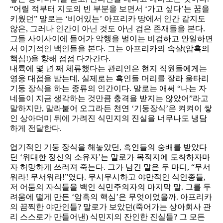
“어릴 적부터 지도의 빈 부분을 보면서 ‘가고 싶다’는 꿈을
키웠던” 말로는 ‘비어있는’ 아프리카 땅에서 인간 같지도
않은, 그러나 인간이 아닌 것도 아닌 검은 존재들을 본다.
그들 사이사이에 들어가 악행을 벌이는 비겁하고 안일하면
서 이기적인 백인들을 본다. 그는 아프리카의 속살(암흑의
핵심!)을 향해 점점 다가간다.
내륙에 몇 년 째 체류했다는 관리인은 현지 직원들에게는
영웅 대접을 받는데, 실제로는 흑인들 머리를 잘라 울타리
기둥 장식을 하는 종류의 인간이다. 말로는 애써 “나는 자
네들이 지금 생각하는 것만큼 충격을 받지는 않았어”라고
말하지만, 말라붙어 오그라든 천연 ‘기둥장식’은 켜켜이 쌓
인 상아더미 뒤에 가려진 식민지의 진실을 너무나도 냉담
하게 전달한다.
엽기적인 기둥 장식을 해놓았던, 흑인들의 숭배를 받았다
던 ‘위대한 정신의 소유자’는 말로가 목적지에 도착하자마
자 허망하게 쓰러져 죽는다. 그가 남긴 말은 두 마디, “무서
워라! 무서워라!”였다. 무시무시하고 야만적인 식인종들,
저 어둠의 자식들을 백인 식민주의자의 마지막 말. 그를 두
려움에 떨게 만든 ‘암흑의 핵심’은 무엇이었을까. 아프리카
의 끔찍한 야만인들? 말로가 보았던(죽어가는 상아회사 관
리 스스로가 만들어낸) 식민지의 잔인한 진실들? 그 모든