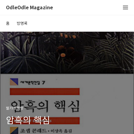
OdleOdle Magazine
홈
방명록
딸기네 책방
암흑의 핵심