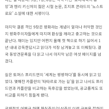
망’과 헨리 키신저의 젊은 시절 논문, 조지프 콘라드의 ‘노스트
로모’ 소설에 대한 서평이다.
마지막 결론 격인 9장은 평화라는 개념이 얼마나 허약한 것인
지 평화주의자들에게 따지며 환상을 깨라고 충고하는 것으로
끝난다. 재미는 있지만 어쩐지 올해 첫 책으로 하기 싫어서 1
년 내내 강독한답시고 읽다가 석장 남겨놓고 또 미뤄뒀다. 결
국 동방견문록을 다 읽고 나서 마지막 남은 여섯 페이지를 넘
겼다.
실은 토머스 프리드먼의 ‘세계는 평평하다’를 동시에 읽고 있
었다. 몇해전 카플란의 ‘타타르로 가는 길’을 읽고 나서도 프리
드먼과 카플란을 비교하는 독후감을 썼었는데, 공교롭게도 또
비교를 피하기 힘들게 됐다.
국제정치 어쩌구 하면 현실주의/이상주의 이런 구분을 접하지