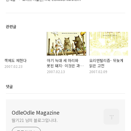
관련글
책에도 체한다
아기 늑대 세 마리와
오리엔탈리즘- 뒤늦게
못된 돼지- 이것은 과연
읽은 고전
2007.02.23
정치적으로 올바른가?
2007.02.13
2007.02.09
댓글
OdleOdle Magazine
딸기21 님의 블로그입니다.