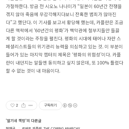
가절하한다. 방금 전 시오노 나나미가 “일본이 60년간 전쟁을
겪지 않아 죽음에 무감각해지다보니 잔혹한 범죄가 많아진
다”고 했단다. 이 기사를 보고서 황당해 했는데, 카플란은 조금
다른 맥락에서 ‘60년간의 평화’가 백악관에 철부지들만 들끓
게 할 것이라는 주장을 펼친다. 평화의 시대에 태어나 자란 스
페셜리스트들의 위기관리 능력을 의심하고 있는 것. 이 부분이
들어가 있는 마지막 챕터의 제목은 ‘평화의 위험성’이다. 카플
란이 내던지는 말들엔 동의하고 싶지 않은데, 또 100% 틀렸다
할 수 없는 것이 내 마음이다.
2
구독하기
'딸기네 책방'의 다른글
현재글
로버트 카플란, THE COMING ANARCHY