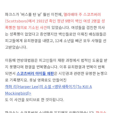
파크스가 '버스를 탄 날' 훨씬 이전에,
앨라배마 주 스코츠버러
(Scottsboro)에서 1931년 흑인 청년 9명이 백인 여성 2명을 성
폭행한 혐의로 기소된 사건
이 있었습니다. 여성들을 검진한 의사
는 성폭행이 없었다고 증언했지만 백인들로만 이뤄진 배심원들은
피고들에게 유죄판결을 내렸고, 12세 소년을 빼곤 모두 사형을 선
고받았습니다.
이듬해 연방대법원은 피고인들이 재판 과정에서 법적인 도움을 받
지 못했다며 판결을 번복했습니다. 이후 유죄판결과 번복이 반복
되면서
스코츠버러 아이들 재판
은 시민권과 관련한 유명한 논쟁으
로 기록됐지요. 훗날 영화로도 만들어진
하퍼 리(Harper Lee)의 소설 <앵무새죽이기(To Kill A
Mockingbird)>
도 이 사건을 모티브로 한 것이랍니다.
파크스는 스코츠버러 소년들을 지지해온 인물이었습니다.
파크스