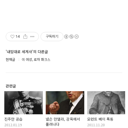
14
구독하기
'내맘대로 세계사'의 다른글
현재글
이 여성, 로자 파크스
관련글
진주만 공습
넬슨 만델라, 감옥에서
모런트 베이 폭동
풀려나다
2012.01.19
2011.11.20