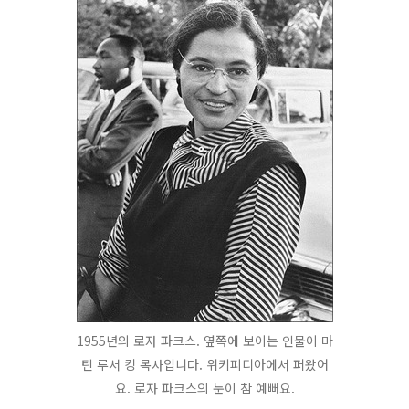
1955년의 로자 파크스. 옆쪽에 보이는 인물이 마
틴 루서 킹 목사입니다. 위키피디아에서 퍼왔어
요. 로자 파크스의 눈이 참 예뻐요.