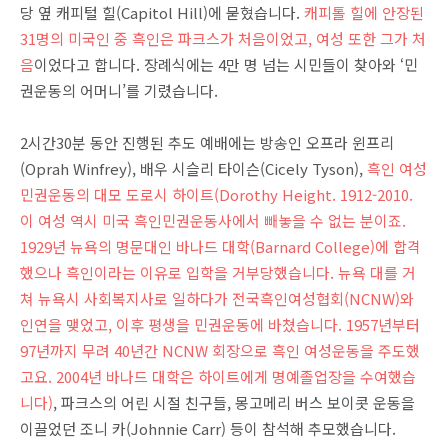
당 옆 캐피털 힐(Capitol Hill)에 묻혔습니다.
캐피톨 힐에 안장된
31명의 미국인 중 흑인은 파크스가 처음이었고, 여성 또한 그가 처
음
이었다고 합니다. 장례식에는 4만 명 넘는 시민들이 찾아와 ‘민
권운동의 어머니’를 기렸습니다.
2시간30분 동안 진행된 추도 예배에는 방송인 오프라 윈프리
(Oprah Winfrey), 배우 시슬리 타이슨(Cicely Tyson),
흑인 여성
민권운동의 대모 도로시 하이트
(Dorothy Height. 1912-2010.
이 여성 역시 미국 흑인민권운동사에서 빼놓을 수 없는 분이죠.
1929년 뉴욕의 명문대인 바나드 대학(Barnard College)에 합격
했으나 흑인이라는 이유로 입학을 거부당했습니다. 뉴욕 대를 거
쳐 뉴욕시 사회복지사로 일하다가 전국흑인여성협회(NCNW)와
인연을 맺었고, 이후 평생을 민권운동에 바쳤습니다. 1957년부터
97년까지 무려 40년간 NCNW 회장으로 흑인 여성운동을 주도했
고요. 2004년 바나드 대학은 하이트에게 명예졸업장을 수여했습
니다)
, 파크스의 어린 시절 친구들, 몽고메리 버스 보이콧 운동을
이끌었던 조니 카(Johnnie Carr) 등이 참석해 추모했습니다.