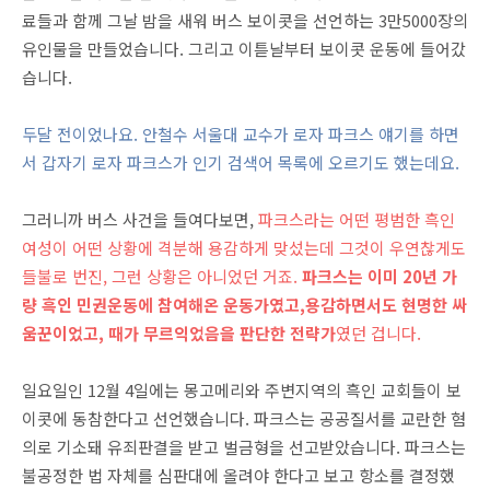
료들과 함께 그날 밤을 새워 버스 보이콧을 선언하는 3만5000장의
유인물을 만들었습니다. 그리고 이튿날부터 보이콧 운동에 들어갔
습니다.
두달 전이었나요. 안철수 서울대 교수가 로자 파크스 얘기를 하면
서 갑자기 로자 파크스가 인기 검색어 목록에 오르기도 했는데요.
그러니까 버스 사건을 들여다보면,
파크스라는 어떤 평범한 흑인
여성이 어떤 상황에 격분해 용감하게 맞섰는데 그것이 우연찮게도
들불로 번진, 그런 상황은 아니었던 거죠.
파크스는 이미 20년 가
량 흑인 민권운동에 참여해온 운동가였고,용감하면서도 현명한 싸
움꾼이었고, 때가 무르익었음을 판단한 전략가
였던 겁니다.
일요일인 12월 4일에는 몽고메리와 주변지역의 흑인 교회들이 보
이콧에 동참한다고 선언했습니다. 파크스는 공공질서를 교란한 혐
의로 기소돼 유죄판결을 받고 벌금형을 선고받았습니다. 파크스는
불공정한 법 자체를 심판대에 올려야 한다고 보고 항소를 결정했