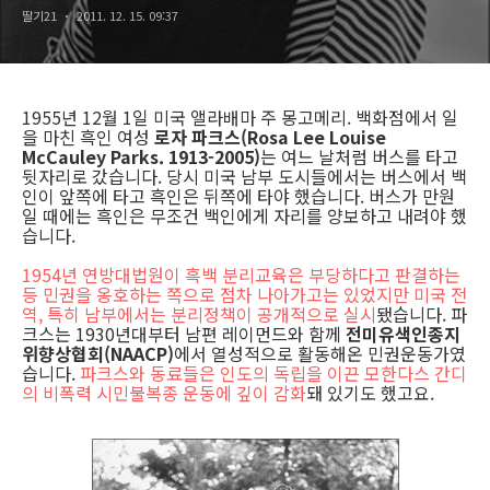
딸기21
2011. 12. 15. 09:37
1955년 12월 1일 미국 앨라배마 주 몽고메리. 백화점에서 일
을 마친 흑인 여성
로자 파크스(Rosa Lee Louise
McCauley Parks. 1913-2005)
는 여느 날처럼 버스를 타고
뒷자리로 갔습니다. 당시 미국 남부 도시들에서는 버스에서 백
인이 앞쪽에 타고 흑인은 뒤쪽에 타야 했습니다. 버스가 만원
일 때에는 흑인은 무조건 백인에게 자리를 양보하고 내려야 했
습니다.
1954년 연방대법원이 흑백 분리교육은 부당하다고 판결하는
등 민권을 옹호하는 쪽으로 점차 나아가고는 있었지만 미국 전
역, 특히 남부에서는 분리정책이 공개적으로 실시
됐습니다. 파
크스는 1930년대부터 남편 레이먼드와 함께
전미유색인종지
위향상협회(NAACP)
에서 열성적으로 활동해온 민권운동가였
습니다.
파크스와 동료들은 인도의 독립을 이끈 모한다스 간디
의 비폭력 시민불복종 운동에 깊이 감화
돼 있기도 했고요.