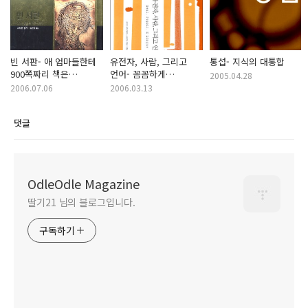
빈 서판- 애 엄마들한테
유전자, 사람, 그리고
통섭- 지식의 대통합
900쪽짜리 책은
언어- 꼼꼼하게
2005.04.28
무리겠지?
공부하며 읽어야 할 책
2006.07.06
2006.03.13
댓글
OdleOdle Magazine
딸기21 님의 블로그입니다.
구독하기