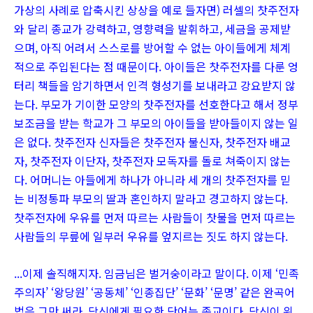
가상의 사례로 압축시킨 상상을 예로 들자면) 러셀의 찻주전자
와 달리 종교가 강력하고, 영향력을 발휘하고, 세금을 공제받
으며, 아직 어려서 스스로를 방어할 수 없는 아이들에게 체계
적으로 주입된다는 점 때문이다. 아이들은 찻주전자를 다룬 엉
터리 책들을 암기하면서 인격 형성기를 보내라고 강요받지 않
는다. 부모가 기이한 모양의 찻주전자를 선호한다고 해서 정부
보조금을 받는 학교가 그 부모의 아이들을 받아들이지 않는 일
은 없다. 찻주전자 신자들은 찻주전자 불신자, 찻주전자 배교
자, 찻주전자 이단자, 찻주전자 모독자를 돌로 쳐죽이지 않는
다. 어머니는 아들에게 하나가 아니라 세 개의 찻주전자를 믿
는 비정통파 부모의 딸과 혼인하지 말라고 경고하지 않는다.
찻주전자에 우유를 먼저 따르는 사람들이 찻물을 먼저 따르는
사람들의 무릎에 일부러 우유를 엎지르는 짓도 하지 않는다.
...이제 솔직해지자. 임금님은 벌거숭이라고 말이다. 이제 ‘민족
주의자’ ‘왕당원’ ‘공동체’ ‘인종집단’ ‘문화’ ‘문명’ 같은 완곡어
법은 그만 써라. 당신에게 필요한 단어는 종교이다. 당신이 위