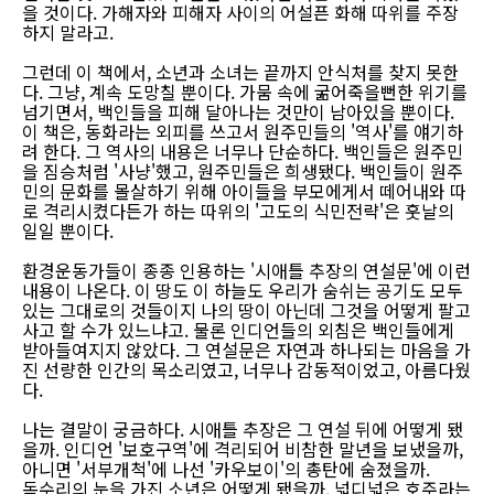
을 것이다. 가해자와 피해자 사이의 어설픈 화해 따위를 주장
하지 말라고.
그런데 이 책에서, 소년과 소녀는 끝까지 안식처를 찾지 못한
다. 그냥, 계속 도망칠 뿐이다. 가뭄 속에 굶어죽을뻔한 위기를
넘기면서, 백인들을 피해 달아나는 것만이 남아있을 뿐이다.
이 책은, 동화라는 외피를 쓰고서 원주민들의 '역사'를 얘기하
려 한다. 그 역사의 내용은 너무나 단순하다. 백인들은 원주민
을 짐승처럼 '사냥'했고, 원주민들은 희생됐다. 백인들이 원주
민의 문화를 몰살하기 위해 아이들을 부모에게서 떼어내와 따
로 격리시켰다든가 하는 따위의 '고도의 식민전략'은 훗날의
일일 뿐이다.
환경운동가들이 종종 인용하는 '시애틀 추장의 연설문'에 이런
내용이 나온다. 이 땅도 이 하늘도 우리가 숨쉬는 공기도 모두
있는 그대로의 것들이지 나의 땅이 아닌데 그것을 어떻게 팔고
사고 할 수가 있느냐고. 물론 인디언들의 외침은 백인들에게
받아들여지지 않았다. 그 연설문은 자연과 하나되는 마음을 가
진 선량한 인간의 목소리였고, 너무나 감동적이었고, 아름다웠
다.
나는 결말이 궁금하다. 시애틀 추장은 그 연설 뒤에 어떻게 됐
을까. 인디언 '보호구역'에 격리되어 비참한 말년을 보냈을까,
아니면 '서부개척'에 나선 '카우보이'의 총탄에 숨졌을까.
독수리의 눈을 가진 소년은 어떻게 됐을까. 넓디넓은 호주라는