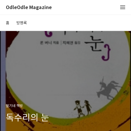
OdleOdle Magazine
홈
방명록
딸기네 책방
독수리의 눈