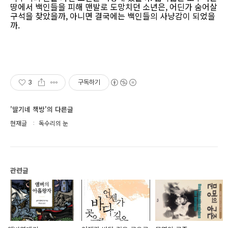
땅에서 백인들을 피해 맨발로 도망치던 소년은, 어딘가 숨어살
구석을 찾았을까, 아니면 결국에는 백인들의 사냥감이 되었을
까.
3
구독하기
'딸기네 책방'의 다른글
현재글
독수리의 눈
관련글