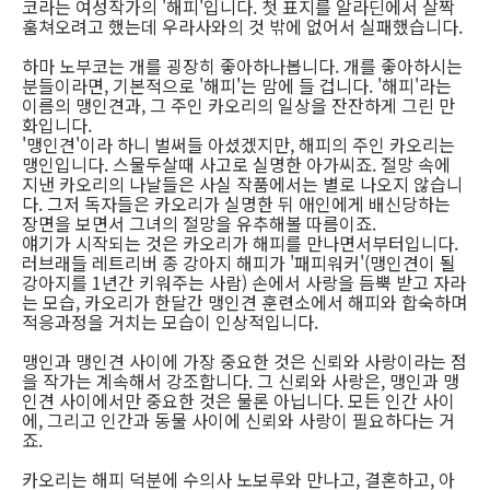
코라는 여성작가의 '해피'입니다. 첫 표지를 알라딘에서 살짝
훔쳐오려고 했는데 우라사와의 것 밖에 없어서 실패했습니다.
하마 노부코는 개를 굉장히 좋아하나봅니다. 개를 좋아하시는
분들이라면, 기본적으로 '해피'는 맘에 들 겁니다. '해피'라는
이름의 맹인견과, 그 주인 카오리의 일상을 잔잔하게 그린 만
화입니다.
'맹인견'이라 하니 벌써들 아셨겠지만, 해피의 주인 카오리는
맹인입니다. 스물두살때 사고로 실명한 아가씨죠. 절망 속에
지낸 카오리의 나날들은 사실 작품에서는 별로 나오지 않습니
다. 그저 독자들은 카오리가 실명한 뒤 애인에게 배신당하는
장면을 보면서 그녀의 절망을 유추해볼 따름이죠.
얘기가 시작되는 것은 카오리가 해피를 만나면서부터입니다.
러브래들 레트리버 종 강아지 해피가 '패피워커'(맹인견이 될
강아지를 1년간 키워주는 사람) 손에서 사랑을 듬뿍 받고 자라
는 모습, 카오리가 한달간 맹인견 훈련소에서 해피와 합숙하며
적응과정을 거치는 모습이 인상적입니다.
맹인과 맹인견 사이에 가장 중요한 것은 신뢰와 사랑이라는 점
을 작가는 계속해서 강조합니다. 그 신뢰와 사랑은, 맹인과 맹
인견 사이에서만 중요한 것은 물론 아닙니다. 모든 인간 사이
에, 그리고 인간과 동물 사이에 신뢰와 사랑이 필요하다는 거
죠.
카오리는 해피 덕분에 수의사 노보루와 만나고, 결혼하고, 아