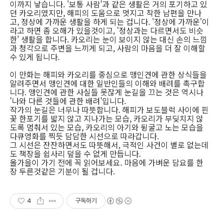
이까지 낳습니다. '보통 사람'과 같은 생활은 거의 포기하고 있
던 카오리였지만, 해피의 도움으로 멋지고 착한 남편을 만나
고, 정상에 가까운 생활을 하게 되는 겁니다. '정상에 가까운'이
라고 하면 좀 오해가 있을것이고, '정상과는 다르면서도 비슷
한' 생활을 합니다. 카오리는 눈이 보이지 않는 대신 손의 느낌
과 청각으로 주변을 느끼게 되고, 사람의 마음을 더 잘 이해할
수 있게 됩니다.
이 만화는 해피와 카오리를 중심으로 맹인견에 관한 상식들을
알려주면서 맹인견에 대한 일반인들의 이해와 배려를 촉구합
니다. 맹인견에 관한 사실들 못잖게 눈길을 끄는 것은 역시나
'나와 다른 것들에 관한 배려'입니다.
작가의 눈길은 너무나 따뜻합니다. 해피가 보도블럭 사이에 핀
꽃 한포기를 밟지 않고 지나가는 모습, 카오리가 부딪치지 않
도록 멈춰서 있는 모습, 카오리의 아기와 뒹굴고 노는 모습을
다큐영화를 찍듯 담담한 시선으로 따라갑니다.
그 시선은 잔잔하면서도 따뜻해서, 극적인 사건이 별로 없는데
도 책장을 쉽사리 덮을 수 없게 만듭니다.
올가을이 가기 전에 꼭 읽어보세요. 마음에 가벼운 담요를 한
장 두른것같은 기분이 될 겁니다.
4
구독하기