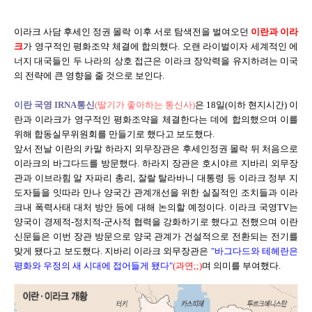
이라크 사담 후세인 정권 몰락 이후 서로 탐색전을 벌여오던
이란과 이라
크
가 영구적인 평화조약 체결에 합의했다. 오랜 라이벌이자 세계적인 에
너지 대국들인 두 나라의 상호 접근은 이라크 장악력을 유지하려는 미국
의 전략에 큰 영향을 줄 것으로 보인다.
이란 국영 IRNA통신
(딸기가 좋아하는 통신사)
은 18일(이하 현지시간) 이
란과 이라크가 영구적인 평화조약을 체결한다는 데에 합의했으며 이를
위해 합동실무위원회를 만들기로 했다고 보도했다.
앞서 전날 이란의 카말 하라지 외무장관은 후세인정권 몰락 뒤 처음으로
이라크의 바그다드를 방문했다. 하라지 장관은 호시야르 지바리 외무장
관과 이브라힘 알 자파리 총리, 잘랄 탈라바니 대통령 등 이라크 정부 지
도자들을 잇따라 만나 양국간 관계개선을 위한 실질적인 조치들과 이라
크내 폭력사태 대처 방안 등에 대해 논의할 예정이다. 이라크 국영TV는
양국이 경제적-정치적-군사적 협력을 강화하기로 했다고 전했으며 이란
신문들은 이번 장관 방문으로 양국 관계가 건설적으로 전환되는 전기를
맞게 됐다고 보도했다. 지바리 이라크 외무장관은
"바그다드와 테헤란은
평화와 우정의 새 시대에 접어들게 됐다"
(과연;;)
며 의미를 부여했다.