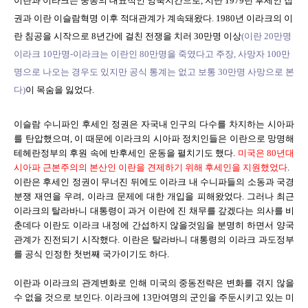
이란과 이라크는 중동의 대표적인 앙숙지간으로, 지난 1979년 후세인 집
권과 이란 이슬람혁명 이후 적대관계가 계속돼왔다. 1980년 이라크의 이
란 침공을 시작으로 8년간에 걸친 전쟁을 치러 30만명 이상
(이란 20만명
이라크 10만명-이라크는 이란인 80만명을 죽였다고 주장, 사망자 100만
명으로 나오는 경우도 있지만 공식 통계는 없고 보통 30만명 사망으로 본
다)
이 목숨을 잃었다.
이슬람 수니파인 후세인 정권은 자국내 인구의 다수를 차지하는 시아파
를 탄압했으며, 이 때문에 이라크의 시아파 정치인들은 이란으로 망명해
테헤란정부의 후원 속에 반후세인 운동을 펼치기도 했다.
미국은 80년대
시아파 근본주의의 본산인 이란을 견제하기 위해 후세인을 지원했었다
.
이란은 후세인 정권이 무너진 뒤에도 이라크 내 수니파들의 소동과 국경
분쟁 재연을 우려, 이라크 문제에 대한 개입을 피해왔었다. 그러나 최근
이라크의 탈라바니 대통령이 과거 이란에 진 채무를 갚겠다는 의사를 비
춘데다 이란도 이라크 내정에 간섭하지 않을것임을 분명히 하면서 양국
관계가 진전되기 시작했다. 이란은 탈라바니 대통령의 이라크 과도정부
를 공식 인정한 첫번째 국가이기도 하다.
이란과 이라크의 관계변화로 인해 미국의 중동전략은 변화를 겪지 않을
수 없을 것으로 보인다. 이라크에 13만여명의 군인을 주둔시키고 있는 미