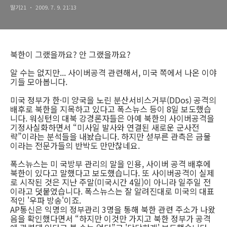
딸기21
2009. 7. 9. 21:13
북한이 그랬을까요? 안 그랬을까요?
알 수는 없지만... 사이버공격 관련해서, 미국 쪽에서 나온 이야
기들 모아봅니다.
미국 정부가 한·미 양국을 노린 분산서비스거부(DDos) 공격의
배후로 북한을 지목하고 있다고 폭스뉴스 등이 8일 보도했습
니다. 워싱턴의 대북 강경론자들은 아예 북한의 사이버공격을
기정사실화하면서 “미사일 발사와 연결된 새로운 군사전
략”이라는 분석들을 내놨습니다. 하지만 섣부른 관측은 금물
이라는 전문가들의 반박도 만만찮네요.
폭스뉴스는 미 국방부 관리의 말을 인용, 사이버 공격 배후에
북한이 있다고 말했다고 보도했습니다. 또 사이버공격이 실제
로 시작된 것은 지난 주말(미국시간 4일)이 아니라 일주일 전
이라고 덧붙였습니다. 폭스뉴스는 잘 알려진대로 미국의 대표
적인 '우파 방송'이죠.
AP통신은 익명의 정부관리 3명을 통해 북한 관련 주소가 나왔
음을 확인했다면서 “하지만 이것만 가지고 북한 정부가 공격