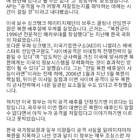
에 관련돼 있다고 볼 수는 없다”고 '담담하게' 보도했습니다.
AP는 “공격을 누가 어떻게 저질렀는지를 파악하는 데에는 시
간이 걸릴 것”이라고 내다봤습니다.
미국 보수 싱크탱크 헤리티지재단의 브루스 클링너 선임연구
원은 북한 배후설에 무게를 실었습니다. 근거는... “북한군이
1996년 전문적인 해커부대를 창설했다”는 지난해 한국 국회
의 자료였습니다.
또다른 우파 싱크탱크, 미국기업연구소(AEI)의 니컬러스 에버
스타트 선임연구원도 “사이버공격은 비대칭적 전쟁전략의 일
환일 수 있다”며 “압도적인 군사력을 가진 미국에 맞서려면 북
한에게는 미국의 정보시스템을 무력화하는 것이 효과적인 방
법이 될 수 있다”고 말했습니다. 그는 "만일 북한 배후설이 사
실이라면"이라는 전제 하에, 2006년 1월과 지난 5월 북한의
핵실험, 뒤이은 미사일 실험과 이번 사이버 공격이 모두 북한
의 군사전략에서 나온 일관된 요소들일 수도 있다고 주장했습
니다.
하지만 미국 정부는 아직 공격 배후를 단정짓기엔 이르다는 입
장입니다. 국무부의 이언 켈리 대변인은 북한이 배후인지 말할
수 없다면서 아직 누가 공격을 저질렀다고 이야기하기엔 이르
다고 못박았습니다.
한국 국가정보원과 일부 의원들이 공격 사실을 알려지자마자
북한을 지목하고 나선 것과 달리 미 정부는 매우 조심스런 자