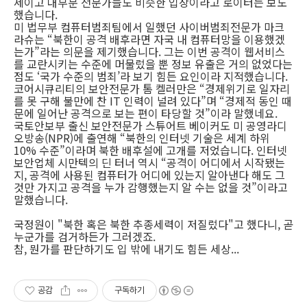
세이고 대부분 전문가들도 비슷한 입장이라고 로이터는 보도
했습니다.
미 법무부 컴퓨터범죄팀에서 일했던 사이버범죄전문가 마크
라슈는 “북한이 공격 배후라면 자국 내 컴퓨터망을 이용했겠
는가”라는 의문을 제기했습니다. 그는 이번 공격이 웹서비스
를 교란시키는 수준에 머물렀을 뿐 정보 유출은 거의 없었다는
점도 ‘국가 수준의 범죄’라 보기 힘든 요인이라 지적했습니다.
코어시큐리티의 보안전문가 톰 켈러만은 “경제위기로 일자리
를 못 구해 불만에 찬 IT 인력이 널려 있다”며 “경제적 동인 때
문에 일어난 공격으로 보는 편이 타당할 것”이라 말했네요.
국토안보부 출신 보안전문가 스튜어트 베이커도 미 공영라디
오방송(NPR)에 출연해 “북한의 인터넷 기술은 세계 하위
10% 수준”이라며 북한 배후설에 고개를 저었습니다. 인터넷
보안업체 시만텍의 딘 터너 역시 “공격이 어디에서 시작됐는
지, 공격에 사용된 컴퓨터가 어디에 있는지 알아낸다 해도 그
것만 가지고 공격을 누가 감행했는지 알 수는 없을 것”이라고
말했습니다.
국정원이 "북한 혹은 북한 추종세력이 저질렀다"고 했다니, 곧
누군가를 검거하든가 그러겠죠.
참, 뭔가를 판단하기도 입 밖에 내기도 힘든 세상...
공감
구독하기