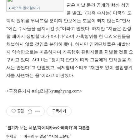
관은 이날 문건 공개와 함께 성명
● 벽으로 밀어붙이기
을 발표, “(가혹 수사는) 미국의 도
덕적 권위를 무너뜨릴 뿐이며 안보에는 도움이 되지 않는다”면서
“이런 수사들을 금지시킬 것”이라고 말했다. 하지만 “지금은 반성
할 때이지 징벌할 때가 아니다”라며 가혹행위를 한 CIA 요원들을
처벌하지 않을 것임을 분명히 했다. 하지만 인권단체들은 재발방
지 약속만으로는 미흡하다며 가혹행위 관련자들을 처벌할 것을 요
구하고 있다. ACLU는 “정치적 판단에 따라 그들에게 면책권을 줘
서는 안된다”고 반발했고, 국제앰네스티도 “재판도 없이 불법행위
자를 사면하는 꼴”이라고 비판했다.
<구정은기자 ttalgi21@kyunghyang.com>
공감
구독하기
'딸기가 보는 세상/아메리카vs아메리카'의 다른글
현재글
미국의 두 얼굴 ‘부시의 고문법’