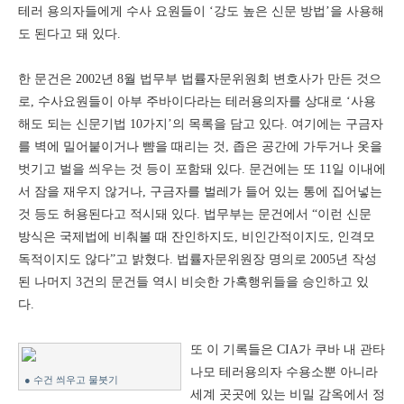
테러 용의자들에게 수사 요원들이 ‘강도 높은 신문 방법’을 사용해
도 된다고 돼 있다.
한 문건은 2002년 8월 법무부 법률자문위원회 변호사가 만든 것으
로, 수사요원들이 아부 주바이다라는 테러용의자를 상대로 ‘사용
해도 되는 신문기법 10가지’의 목록을 담고 있다. 여기에는 구금자
를 벽에 밀어붙이거나 뺨을 때리는 것, 좁은 공간에 가두거나 옷을
벗기고 벌을 씌우는 것 등이 포함돼 있다. 문건에는 또 11일 이내에
서 잠을 재우지 않거나, 구금자를 벌레가 들어 있는 통에 집어넣는
것 등도 허용된다고 적시돼 있다. 법무부는 문건에서 “이런 신문
방식은 국제법에 비춰볼 때 잔인하지도, 비인간적이지도, 인격모
독적이지도 않다”고 밝혔다. 법률자문위원장 명의로 2005년 작성
된 나머지 3건의 문건들 역시 비슷한 가혹행위들을 승인하고 있
다.
또 이 기록들은 CIA가 쿠바 내 관타
나모 테러용의자 수용소뿐 아니라
● 수건 씌우고 물붓기
세계 곳곳에 있는 비밀 감옥에서 정