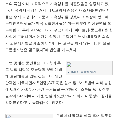
부의 묵인 아래 조직적으로 가혹행위를 저질렀음을 입증하고 있
다. 미국의 대테러전 개시 뒤 CIA의 테러용의자 조사를 받았던 이
들은 수사 과정에서 고문과 가혹행위를 당했다고 주장해 왔으며,
국제인권단체들과 미국 법률단체들은 미국 정부에 진상규명을 요
구해왔다. 특히 2005년 CIA가 구금자에게 ‘워터보딩(물고문)’을 한
사실이 드러나면서 논란이 일었다. 그럼에도 부시 대통령은 의회
가 고문방지법을 제출하자 “미국은 고문을 하지 않는 나라이므로
고문방지법은 필요없다”며 법안을 거부했다.
이번 공개된 문건들은 CIA 측이 추
후 법적 책임을 추궁당할 것에 대비
● 벌레 든 통속에 넣기
해 보관해놓고 있던 것들이다. 인권
단체인 미국시민자유연맹(ACLU)은 앞서 정보자유법에 따라 법원
에 CIA의 가혹수사 관련 문서들을 공개하라는 소송을 냈다. 정부
일각과 CIA 내에서 거센 반발이 있었으나 오바마 대통령이 공개를
밀어붙였다고 뉴욕타임스는 전했다.
오바마 대통령과 에릭 홀더 법무장