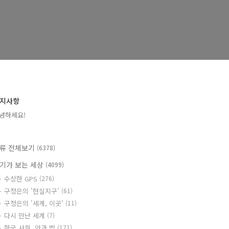
지사항
녕하세요!
류 전체보기
(6378)
기가 보는 세상
(4099)
수상한 GPS
(276)
구정은의 '현실지구'
(61)
구정은의 '세계, 이곳'
(11)
다시 만난 세계
(7)
한국 사회, 안과 밖
(171)