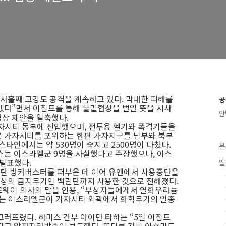
사흘째 고강도 공격을 계속하고 있다. 막대한 피해를
공
겠다”면서 이집트를 통해 물밑협상을 벌일 뜻을 시사
안
협상 제안을 일축했다.
자시티 동부에 진입했으며, 전투용 헬기와 폭격기들을
은 가자시티를 포위하는 한편 가자지구를 남부와 북부
스타인에서는 약 530명이 숨지고 2500명이 다쳤다.
분
스는 이스라엘군 9명을 사살했다고 주장했으나, 이스
발표했다.
딸
탄 벙커버스터를 퍼부은 데 이어 유엔에서 사용중단을
상의 금지무기인 백린탄까지 사용한 것으로 전해졌다.
르웨이 의사의 말을 인용, “부상자들에게서 열화우라늄
스는 이스라엘군이 가자시티 외곽에서 화학무기의 일종
그러뜨렸다. 하마스 간부 아이만 타하는 “5일 이집트