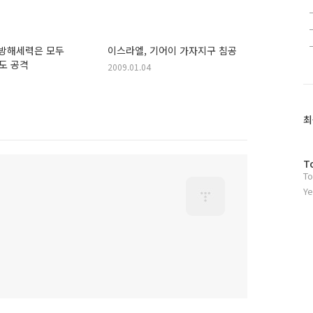
“방해세력은 모두
이스라엘, 기어이 가자지구 침공
도 공격
2009.01.04
최
방
T
To
문
자
Ye
수