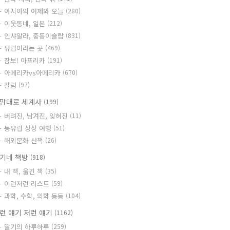
아시아의 어제와 오늘
(280)
이웃동네, 일본
(212)
인샤알라, 중동이슬람
(831)
유럽이라는 곳
(469)
잠보! 아프리카
(191)
아메리카vs아메리카
(670)
칼럼
(97)
맘대로 세계사
(199)
버려진, 남겨진, 잊혀진
(11)
동유럽 상상 여행
(51)
해외문화 산책
(26)
기네 책방
(918)
내 책, 옮긴 책
(35)
이런저런 리스트
(59)
과학, 수학, 의학 등등
(104)
런 얘기 저런 얘기
(1162)
딸기의 하루하루
(259)