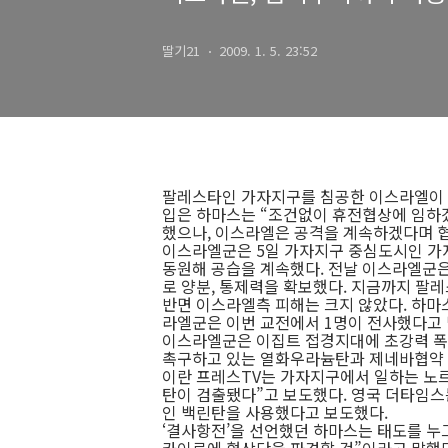
딸기21
2009. 1. 5. 23:52
팔레스타인 가자지구를 침공한 이스라엘이 
입은 하마스는 “조건없이 휴전협상에 임하
했으나, 이스라엘은 공격을 계속하겠다며 
이스라엘군은 5일 가자지구 중심도시인 가
동원해 공습을 계속했다. 전날 이스라엘군
로 양분, 통제력을 확보했다. 지금까지 팔레
반면 이스라엘측 피해는 크지 않았다. 하마
라엘군은 이번 교전에서 1명이 전사했다고 
이스라엘군은 이집트 접경지대에 초강력 폭
촉구하고 있는 열화우라늄탄과 제네바협약 
이란 프레스TV는 가자지구에서 일하는 노
탄이 검출됐다”고 보도했다. 영국 더타임
인 백린탄을 사용했다고 보도했다.
‘결사항전’을 선언했던 하마스는 태도를 누