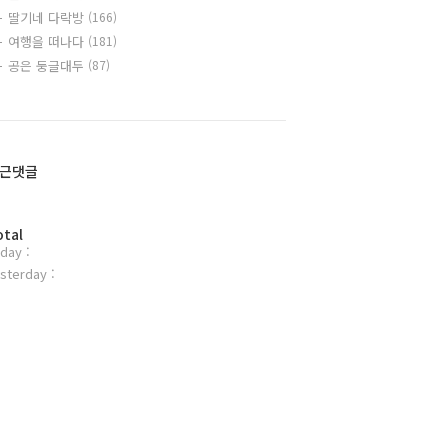
딸기네 다락방
(166)
여행을 떠나다
(181)
공은 둥글대두
(87)
근댓글
otal
day :
sterday :