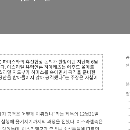
공
은 하마스와의 휴전협상 논의가 한창이던 지난해 6월
안
다. 이스라엘 유력언론 하아레츠는 에후드 올메르
이스라엘 지도부가 하마스를 속이면서 공격을 준비한
장안을 받아들이지 않아 공격했다”는 주장은 사실이
분
딸
가자 공격은 어떻게 이뤄졌나”라는 제목의 12월31일
 실행에 옮겨지기까지의 과정을 전했다. 이스라엘측은
을 맺었는데, 이스라엘군과 국방부 소식통들에 따르면