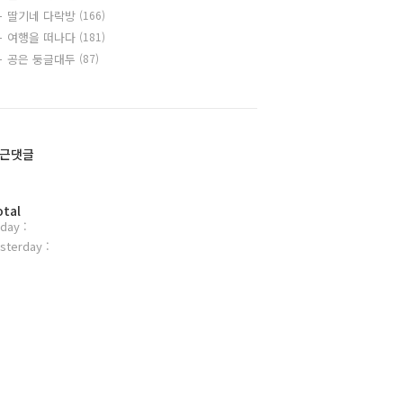
딸기네 다락방
(166)
여행을 떠나다
(181)
공은 둥글대두
(87)
근댓글
otal
day :
sterday :