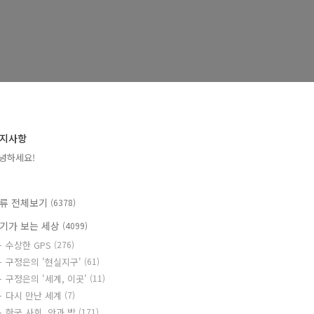
지사항
녕하세요!
류 전체보기
(6378)
기가 보는 세상
(4099)
수상한 GPS
(276)
구정은의 '현실지구'
(61)
구정은의 '세계, 이곳'
(11)
다시 만난 세계
(7)
한국 사회, 안과 밖
(171)