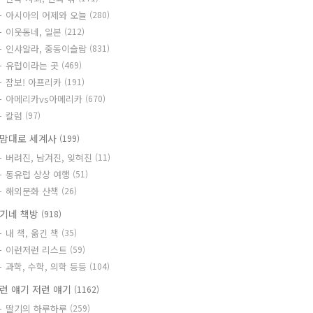
아시아의 어제와 오늘
(280)
이웃동네, 일본
(212)
인샤알라, 중동이슬람
(831)
유럽이라는 곳
(469)
잠보! 아프리카
(191)
아메리카vs아메리카
(670)
칼럼
(97)
맘대로 세계사
(199)
버려진, 남겨진, 잊혀진
(11)
동유럽 상상 여행
(51)
해외문화 산책
(26)
기네 책방
(918)
내 책, 옮긴 책
(35)
이런저런 리스트
(59)
과학, 수학, 의학 등등
(104)
런 얘기 저런 얘기
(1162)
딸기의 하루하루
(259)