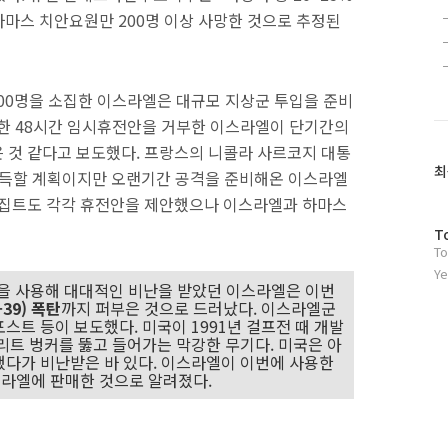
하마스 치안요원만 200명 이상 사망한 것으로 추정된
000명을 소집한 이스라엘은 대규모 지상군 투입을 준비
안한 48시간 임시휴전안을 거부한 이스라엘이 단기간의
 것 같다고 보도했다. 프랑스의 니콜라 사르코지 대통
최
설득할 계획이지만 오랜기간 공격을 준비해온 이스라엘
이집트도 각각 휴전안을 제안했으나 이스라엘과 하마스
방
T
To
문
자
Ye
)을 사용해 대대적인 비난을 받았던 이스라엘은 이번
수
39) 폭탄
까지 퍼부은 것으로 드러났다. 이스라엘군
트 등이 보도했다. 미국이 1991년 걸프전 때 개발
트 벙커를 뚫고 들어가는 막강한 무기다. 미국은 아
다가 비난받은 바 있다. 이스라엘이 이번에 사용한
이스라엘에 판매한 것으로 알려졌다.