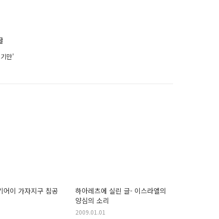
글
기만'
기어이 가자지구 침공
하아레츠에 실린 글- 이스라엘의
양심의 소리
2009.01.01