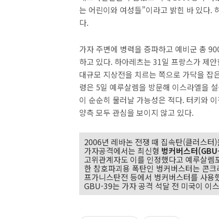
는 어린이와 여성들”이라고 밝힌 바 있다. 
다.
가자 주변에 병력을 증파하고 예비군 총 9
하고 있다. 하아레츠는 31일 프랑스가 제
대규모 지상전을 치르는 쪽으로 가닥을 잡은
령은 5일 예루살렘을 방문해 이스라엘을 
이 순순히 물러날 가능성은 적다. 터키와 
양측 모두 관심을 보이지 않고 있다.
2006년 레바논 전쟁 때 집속탄(클러스터
가자공격에서는 최신형
벙커버스터(GBU-
고위관계자도 이를 인정했다고 예루살렘포스
한 참호파괴용 폭탄인 벙커버스터는 콘크리
프가니스탄전 등에서 벙커버스터를 사용했
GBU-39는 가자 공격 석달 전 미국이 