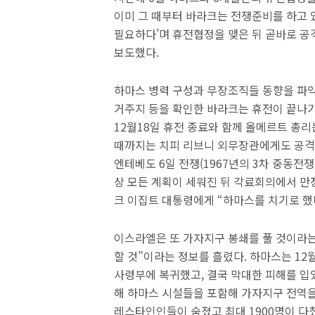
이미 그 때부터 바라크는 전쟁준비를 하고 있
필요하다’며 휴전협정을 맺은 뒤 곧바로 
보도했다.
하마스 병력 구성과 무장조직들 동향을 파악
거주지 등을 확인한 바라크는 휴전이 끝나기
12월18일 휴전 종료와 함께 올메르트 총
때까지는 치피 리브니 외무장관에게도 공격
엔테베도 6일 전쟁(1967년의 3차 중동전
상 모든 계획이 세워진 뒤 각료회의에서 만
크 이집트 대통령에게 “하마스를 치기로 했
이스라엘은 또 가자지구 봉쇄를 풀 것이라는
할 것”이라는 정보를 흘렸다. 하마스는 1
사령부에 복귀했고, 결국 막대한 피해를 입
해 하마스 시설들을 포함해 가자지구 전역을
레스타인인들이 숨졌고 최대 1900명이 다쳤