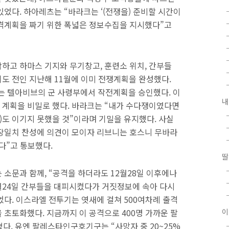
었다. 하아레츠는 “바라크는 ‘(전쟁을) 준비할 시간이
공격계획을 짜기 위한 폭넓은 정보수집을 지시했다”고
하고 하마스 기지와 무기창고, 훈련소 위치, 간부들
도 전인 지난해 11월에 이미 전쟁계획을 완성했다.
리는 텔아비브의 군 사령부에서 작전계획을 승인했다. 이
내
 계획을 비밀로 했다. 바라크는 “내가 수다쟁이였다면
쟁)도 이기지 못했을 것”이라며 기밀을 유지했다. 사실
장일치 찬성에 의견이 모이자 리브니는 호스니 무바라
다”고 통보했다.
딸
 소문과 함께, “공격을 하더라도 12월28일 이후에나
2월24일 간부들을 대피시켰다가 거짓정보에 속아 다시
었다. 이스라엘 전투기는 엿새에 걸쳐 500여차례 출격
 초토화했다. 지금까지 이 공격으로 400명 가까운 팔
이
다. 유엔 팔레스타인구호기구는 “사망자 중 20~25%