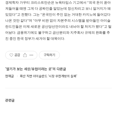
경제학자 가우티 크리스트만손은 뉴욕타임스 기고에서 “외국 돈이 쏟아
져들어올 때엔 그게 다 공짜인줄 알았는데 정신차리고 보니 알거지가 돼
있었다”고 전했다. 그는 “온국민이 주인 없는 거대한 카지노에 들어갔다
나온 것만 같다”며 “아무 비판 없이 자본주의 시스템을 받아들인 아이슬
란드인들은 이제 새로운 공산당선언이라도 내놔야 할 처지가 됐다”고 털
어놨다. 금융위기에도 불구하고 금산분리와 지주회사 규제의 완화를 추
진 중인 한국 정부가 새겨야 할 대목이다.
공감
구독하기
'딸기가 보는 세상/유럽이라는 곳'의 다른글
현재글
파산 직면 아이슬란드 ‘시장 무한개방의 실패’
관련글