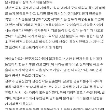
은 서민들의 삶에 직격타를 날렸다.
정부는 외화 규제에 나서 기업들이 식량·에너지 구입 이외의 용도에 외화
를 쓰지 못하도록 하고 있지만 벌써 암시장이 생겨났다. 현지 언론들은
익명의 소식통들을 인용해 “몇몇 지역에서는 정부가 이중환율을 묵인하
고 있는 실정”이라고 전했다. 뉴욕타임스는 “아이슬란드 사람들 사이에
서는 최근 ‘1970년대 국가통제 시기로 돌아간 것 같다’는 얘기가 나오고
있다”고 전했다. 국가적 위상이 추락한 것은 물론이다. 아이슬란드는 당
초 유엔 안전보장이사회 비상임이사국 선출이 유력시됐었으나, 지난 17
일 표결에서 오스트리아와 터키에 패했다.
아이슬란드는 인구가 32만명에 불과하고 변변한 천연자원도 없는데다
농업마저 힘든 기후를 갖고 있다. 이 나라는 불과 10년 전까지만 해도 수
출의 40%가 어업에서 나올 정도로 개발이 덜 된 나라였으나, 2000년대
들어 금융강국으로 거듭났다.
정부와 금융산업의 성장전략은 단순했다. 글로벌 금융자본주의 시대에
맞춰 ‘외국돈으로 장사를 하는’ 것이었다. 규제를 없애고 금리를 올리자
유럽의 넘쳐나는 자금이 흘러들어왔다. 특히 지리적으로 가까운 영국, 벨
기에, 룩셈부르크에서 수많은 예금자들이 몰려들어 아이슬란드 은행들
에 계좌를 만들었다.
그 돈으로 은행들은 유럽 내 부동산과 기업들을 사들였다. 파이낸셜타임