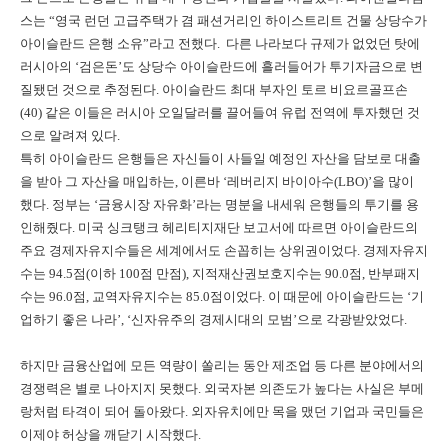
스는 “영국 런던 고급주택가 겸 패션거리인 하이스트리트 건물 상당수가
아이슬란드 은행 소유”라고 전했다. 다른 나라보다 규제가 없었던 탓에
러시아의 ‘검은돈’도 상당수 아이슬란드에 흘러들어가 투기자금으로 변
질됐던 것으로 추정된다. 아이슬란드 최대 부자인 토르 비요르골프손
(40) 같은 이들은 러시아 오일달러를 끌어들여 유럽 전역에 투자했던 것
으로 알려져 있다.
특히 아이슬란드 은행들은 자신들이 사들일 예정인 자산을 담보로 대출
을 받아 그 자산을 매입하는, 이른바 ‘레버리지 바이아수(LBO)’을 많이
했다. 정부는 ‘금융시장 자유화’라는 명분을 내세워 은행들의 투기를 용
인해줬다. 미국 싱크탱크 헤리티지재단 보고서에 따르면 아이슬란드의
주요 경제자유지수들은 세계에서도 손꼽히는 상위권이었다. 경제자유지
수는 94.5점(이하 100점 만점), 지적재산권보호지수는 90.0점, 반부패지
수는 96.0점, 교역자유지수는 85.0점이었다. 이 때문에 아이슬란드는 ‘기
업하기 좋은 나라’, ‘신자유주의 경제시대의 모범’으로 각광받았었다.
하지만 금융산업에 모든 역량이 쏠리는 동안 제조업 등 다른 분야에서의
경쟁력은 별로 나아지지 못했다. 외국자본 의존도가 높다는 사실은 부메
랑처럼 타격이 되어 돌아왔다. 외자유치에만 목을 맸던 기업과 국민들은
이제야 허상을 깨닫기 시작했다.