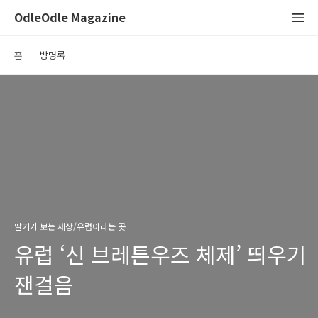
OdleOdle Magazine
홈
방명록
딸기가 보는 세상/유럽이라는 곳
유럽 ‘신 브레튼우즈 체제’ 띄우기
잰걸음