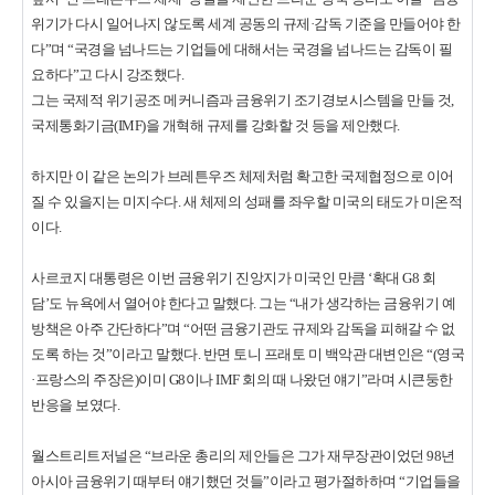
위기가 다시 일어나지 않도록 세계 공동의 규제·감독 기준을 만들어야 한
다”며 “국경을 넘나드는 기업들에 대해서는 국경을 넘나드는 감독이 필
요하다”고 다시 강조했다.
그는 국제적 위기공조 메커니즘과 금융위기 조기경보시스템을 만들 것,
국제통화기금(IMF)을 개혁해 규제를 강화할 것 등을 제안했다.
하지만 이 같은 논의가 브레튼우즈 체제처럼 확고한 국제협정으로 이어
질 수 있을지는 미지수다. 새 체제의 성패를 좌우할 미국의 태도가 미온적
이다.
사르코지 대통령은 이번 금융위기 진앙지가 미국인 만큼 ‘확대 G8 회
담’도 뉴욕에서 열어야 한다고 말했다. 그는 “내가 생각하는 금융위기 예
방책은 아주 간단하다”며 “어떤 금융기관도 규제와 감독을 피해갈 수 없
도록 하는 것”이라고 말했다. 반면 토니 프래토 미 백악관 대변인은 “(영국
·프랑스의 주장은)이미 G8이나 IMF 회의 때 나왔던 얘기”라며 시큰둥한
반응을 보였다.
월스트리트저널은 “브라운 총리의 제안들은 그가 재무장관이었던 98년
아시아 금융위기 때부터 얘기했던 것들”이라고 평가절하하며 “기업들을