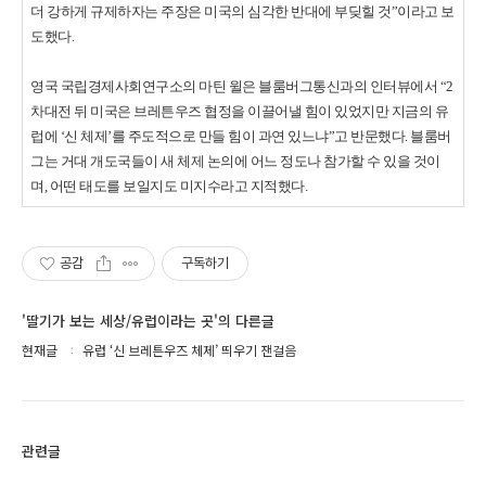
더 강하게 규제하자는 주장은 미국의 심각한 반대에 부딪힐 것”이라고 보
도했다.
영국 국립경제사회연구소의 마틴 윌은 블룸버그통신과의 인터뷰에서 “2
차대전 뒤 미국은 브레튼우즈 협정을 이끌어낼 힘이 있었지만 지금의 유
럽에 ‘신 체제’를 주도적으로 만들 힘이 과연 있느냐”고 반문했다. 블룸버
그는 거대 개도국들이 새 체제 논의에 어느 정도나 참가할 수 있을 것이
며, 어떤 태도를 보일지도 미지수라고 지적했다.
공감
구독하기
'딸기가 보는 세상/유럽이라는 곳'의 다른글
현재글
유럽 ‘신 브레튼우즈 체제’ 띄우기 잰걸음
관련글