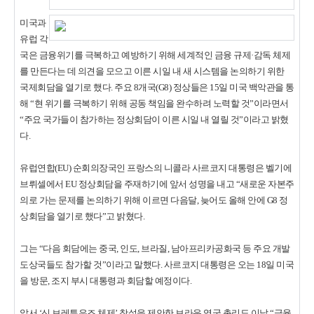
미국과
유럽 각
국은 금융위기를 극복하고 예방하기 위해 세계적인 금융 규제·감독 체제
를 만든다는 데 의견을 모으고 이른 시일 내 새 시스템을 논의하기 위한
국제회담을 열기로 했다. 주요 8개국(G8) 정상들은 15일 미국 백악관을 통
해 “현 위기를 극복하기 위해 공동 책임을 완수하려 노력할 것”이라면서
“주요 국가들이 참가하는 정상회담이 이른 시일 내 열릴 것”이라고 밝혔
다.
유럽연합(EU) 순회의장국인 프랑스의 니콜라 사르코지 대통령은 벨기에
브뤼셀에서 EU 정상회담을 주재하기에 앞서 성명을 내고 “새로운 자본주
의로 가는 문제를 논의하기 위해 이르면 다음달, 늦어도 올해 안에 G8 정
상회담을 열기로 했다”고 밝혔다.
그는 “다음 회담에는 중국, 인도, 브라질, 남아프리카공화국 등 주요 개발
도상국들도 참가할 것”이라고 말했다. 사르코지 대통령은 오는 18일 미국
을 방문, 조지 부시 대통령과 회담할 예정이다.
앞서 ‘신 브레튼우즈 체제’ 창설을 제안한 브라운 영국 총리도 이날 “금융