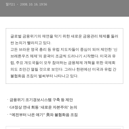
딸기21
2008. 10. 16. 19:56
글로벌 금융위기의 재연을 막기 위한 새로운 금융관리 체제를 둘러
싼 논의가 빨라지고 있다.
고든 브라운 영국 총리 등 유럽 지도자들이 중심이 되어 제안한 ‘신
브레튼우즈 체제’의 윤곽이 조금씩 드러나기 시작했다. 미국과 유
럽, 주요 개도국들이 모두 참여하는 금융체제 개혁을 위한 국제회
의도 조만간 열릴 것으로 보인다. 그러나 한편에선 미국과 유럽 간
불협화음 조짐이 벌써부터 나타나고 있다.
ㆍ금융위기 조기경보시스템 구축 등 제안
ㆍG8정상 연내 회동 ‘새로운 자본주의’ 논의
ㆍ“예전부터 나온 얘기” 美와 불협화음 조짐