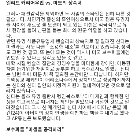
엘리트 커리어우먼 vs. 미모의 상속녀
그러나 패션감각을 제외하면 두 사람의 스타일은 전혀 다른 것
같습니다. 서민가정 출신의 흑인여성으로서 미국 젊은 유권자
들 사이에 새로운 롤 모델이 되고 있는 미셸은 적극적으로 유
세 현장을 돌며 남편을 돕는 최대의 원군 역할을 하고 있습니
다.
반면 유명 식품유통업체 헨슬리의 상속자로 잘 알려진 신디는
미셸과는 사뭇 다른 `조용한 내조'를 선보이고 있습니다. 성격
도 그런 것 같고, 또 눈에 띄는 것이 역시나 미국 보수파들에겐
밉보일 수 있다는 생각도 있을 것 같고...
대학 시절 헨슬리 집안의 경영수업을 마다한채 장애인, 아동환
자를 돕기위한 재활치료 공부를 하고 특수교사로 일했던 신디
는 남편 뒤에 머문 채 꼭 필요한 순간에만 나타납니다. 하지만
퇴역장교 매케인이 애리조나주에서 정치인으로 성공하기까지
는 신디와 신디 집안의 재정적 지원이 절대적이었던 것으로 알
려져 있습니다.
신디는 올초 유명 출판사 펭귄북스로부터 매케인과 함께한 인
생을 회고록으로 펴내자는 제안을 받았으나 거절한 것으로 알
려졌습니다. 그 대신 매케인과 신디 사이에서 태어난 큰딸 메
건(24)이 아버지의 정치 인생을 예찬하는 책을 펴내기로 했다
고 AP통신은 보도했습니다.
보수파들 "미셸을 공격하라"