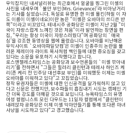
우익잡지인 내셔널리뷰는 최근호에서 얼굴을 찡그린 미셸의
사진을 내세우며 `불만 부인(Mrs. Grievance)'라 비아냥거리
는 기사를 실었습니다. 독설로 유명한 한 미셸 몰킨(하필 이 자
도 이름이 미셸이네요)이란 놈은 "미셸은 오바마의 쓰디쓴 반
쪽"이라고 비꼬았다. 테네시주 공화당은 미셸이 지난 2월 "미
국이 자랑스럽게 느껴진 것은 처음"이라 발언하는 장면을 편
집, "우리는 항상 미국이 자랑스러웠다"며 공화당의 `애국
심'을 강조한 동영상을 웹에 올렸습니다. 오바마를 비난해온
우익사이트 `오바마파일닷컴'은 미셸이 인종주의 논란을 불
러온 제레미아 라이트 목사처럼 백인들에 대한 증오심을 갖고
있다는 소문을 유포하기 시작했다고 합니다.
로스앤젤레스타임스는 공화당과 보수언론들의 `미셸 깎아내
리기'를 전하면서 "그들은 힐러리 클린턴과 테레사 하인즈 케
리(존 케리 전 민주당 대선후보 부인)를 미워했듯 이제는 미셸
오바마를 미워하고 있다"고 꼬집었습니다.
정작 유권자들은 미셸에 대한 인신공격을 달가워하지 않고 있
다고 신문은 전했지만, 보수파들의 흡집내기 시도는 캠페인 기
간 더욱 강도를 더해갈 것으로 보입니다. 뉴욕타임스의 유명
여성 컬럼니스트 모린 다우드는 11일자 컬럼에서 "클린턴이
내려앉자 공화당은 이제 미셸 악마만들기를 통해 또다른 마녀
사냥을 시도하고 있다"고 경고했습니다.