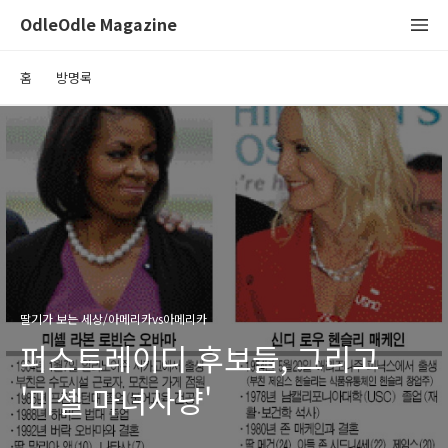
OdleOdle Magazine
홈
방명록
딸기가 보는 세상/아메리카vs아메리카
퍼스트레이디 후보들, 그리고
'미셸 마녀사냥'