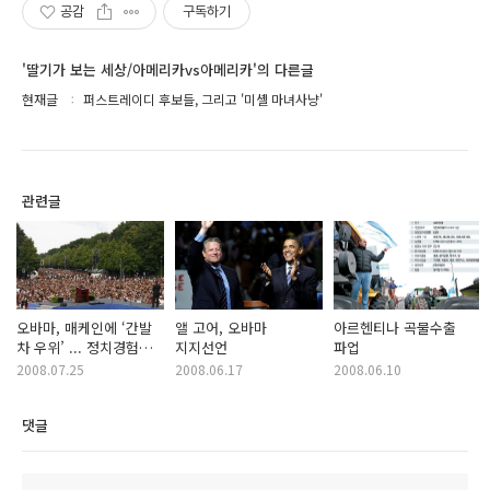
공감
구독하기
'딸기가 보는 세상/아메리카vs아메리카'의 다른글
현재글
퍼스트레이디 후보들, 그리고 '미셸 마녀사냥'
관련글
오바마, 매케인에 ‘간발
앨 고어, 오바마
아르헨티나 곡물수출
차 우위’ ... 정치경험
지지선언
파업
부족 여전히 ‘족쇄’
2008.07.25
2008.06.17
2008.06.10
댓글