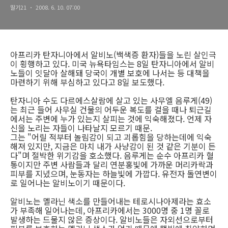
딸기21
2008. 6. 10. 07:00
아프리카 탄자니아에서 알비노(백색증 환자)들을 노린 살인극
이 횡행하고 있다. 미국 뉴욕타임스는 8일 탄자니아에서 알비
노들이 잇달아 살해돼 당국이 개별 보호에 나서는 등 대책을
마련하기 위해 부심하고 있다고 8일 보도했다.
탄자니아 수도 다르에스살람에 살고 있는 사무엘 음루게(49)
는 최근 들어 사무실 건물의 어두운 복도를 걸을 때나 퇴근길
에서는 주변에 누가 있는지 살피는 것에 익숙해졌다. 언제 자
신을 노리는 자들이 나타날지 모르기 때문.
그는 "어릴 적부터 놀림감이 되고 괴롭힘을 당하는데에 익숙
해져 있지만, 지금은 마치 내가 사냥감이 된 것 같은 기분이 든
다"며 절박한 위기감을 호소했다. 음루게는 순수 아프리카 혈
통이지만 주변 사람들과 달리 연분홍빛에 가까운 머리카락과
피부를 지녔으며, 눈동자는 하늘빛에 가깝다. 유전자 돌연변이
로 일어나는 알비노이기 때문이다.
알비노는 멜라닌 색소를 만들어내는 테로시나아제라는 효소
가 부족해 일어나는데, 아프리카에서는 3000명 중 1명 꼴로
발생하는 드물지 않은 증상이다. 알비노들은 자외선으로부터