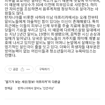
피부를 보호하는 멜라닌 색소가 없기 때문에 햇빛에 취약하며,
이 때문에 상당수가 30세 이전에 피부암으로 사망한다. 하지
만 자외선을 조심하면서 음루게처럼 정상적으로 살아가는 사
람들도 많다.
탄자니아를 비롯한 사하라 이남 아프리카에서는 오래 전부터
알비노들에게 마술적인 힘이 있다는 미신이 존재해왔다. 특히
최근에는 이들의 피부나 신체 부위를 주술 치료에 동원하는 무
당들이 기승을 부리고 있다. 이 때문에 다르에스살람 일대에서
는 지난 1년간 알비노 19명이 희생됐으며, 끔찍한 시신 손상과
밀매가 일어났다. 당국은 알비노들의 거주지를 파악해 개별 보
호에 나서고 있지만 알비노 딸이 어머니 눈앞에서 살해되는 등
엽기적인 살인극이 줄을 잇고 있다. 더욱이 희생자들 대부분은
방어능력이 없는 어린이들과 청소년들이라고 뉴욕타임스는
전했다.
공감
구독하기
'딸기가 보는 세상/잠보! 아프리카'의 다른글
현재글
탄자니아에서 알비노 '인간사냥'