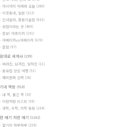
아시아의 어제와 오늘
(280)
이웃동네, 일본
(212)
인샤알라, 중동이슬람
(831)
유럽이라는 곳
(469)
잠보! 아프리카
(191)
아메리카vs아메리카
(670)
칼럼
(97)
맘대로 세계사
(199)
버려진, 남겨진, 잊혀진
(11)
동유럽 상상 여행
(51)
해외문화 산책
(26)
기네 책방
(918)
내 책, 옮긴 책
(35)
이런저런 리스트
(59)
과학, 수학, 의학 등등
(104)
런 얘기 저런 얘기
(1162)
딸기의 하루하루
(259)