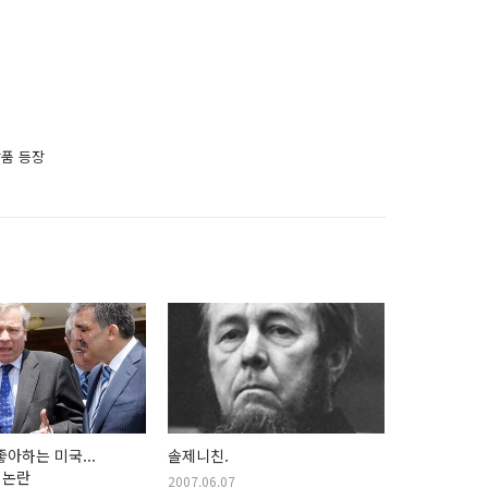
상품 등장
좋아하는 미국...
솔제니친.
 논란
2007.06.07