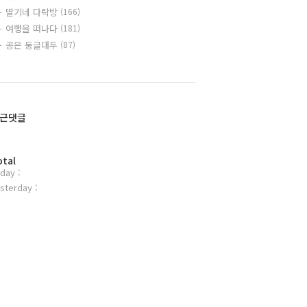
딸기네 다락방
(166)
여행을 떠나다
(181)
공은 둥글대두
(87)
근댓글
otal
day :
sterday :