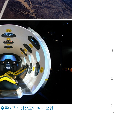
내
딸
이
 우주여객기 상상도와 실내 모형