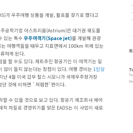
S)가 우주여행 상품을 개발, 활로를 찾기로 했다고
우주공학기업 아스트리움(Astrium)은 대기권 궤도를
수 있는 특수
우주여객기(Space jet)
를 개발해 관광
는 여행객들을 태우고 지표면에서 100km 위에 있는
최
체류하게 된다.
을 할 수도 있다. 제트추진 항공기인 이 여객기는 일
이 많이 들지 않는다는 장점이 있다. 여행 경비는
1인당
방
T
To
문
 지난 4월 미국 갑부 찰스 시모니가 국제우주정거장
자
Ye
을 썼던 것에 비하면 `저렴한' 편이다.
수
작할 수 있을 것으로 보고 있다. 항공기 제조회사 에어
제작 차질로 경영위기를 맞은 EADS는 이 사업이 새로