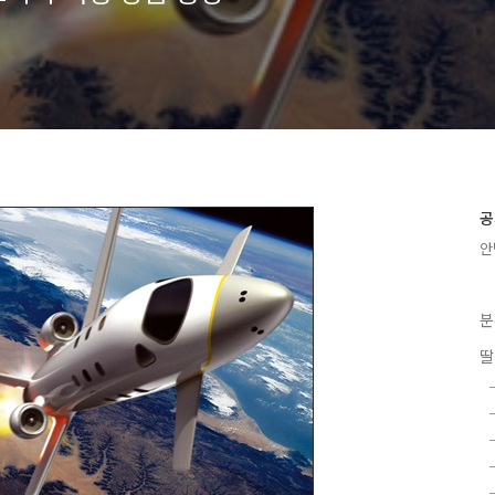
공
안
분
딸