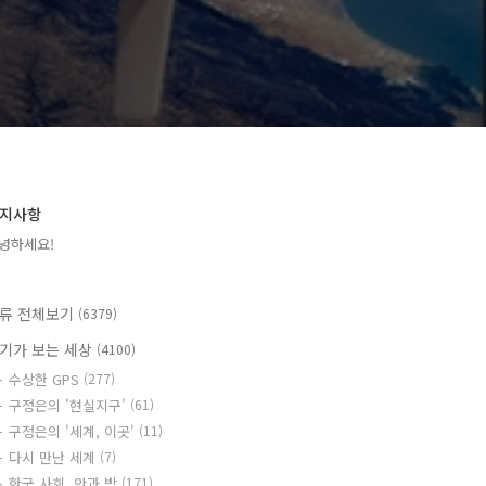
지사항
녕하세요!
류 전체보기
(6379)
기가 보는 세상
(4100)
수상한 GPS
(277)
구정은의 '현실지구'
(61)
구정은의 '세계, 이곳'
(11)
다시 만난 세계
(7)
한국 사회, 안과 밖
(171)