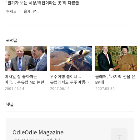
'딸기가 보는 세상/유럽이라는 곳'의 다른글
현재글
솔제니친.
관련글
미사일 참 좋아하는
우주여행 붐이네...
블레어, '마지막 선물'은
미국... 동유럽 MD 논란
유럽에서도 우주여행
BP에
상품 등장
2007.06.14
2007.06.14
2007.05.30
댓글
OdleOdle Magazine