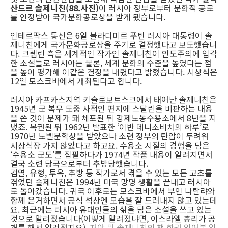
산드르 솔제니친(88.사진)
이 러시아 정부로부터 문화적 공로
를 인정받아 국가문화공로상을 받게 됐습니다.
인테르팍스 통신은 6일 블라디미르 푸틴 러시아 대통령이 솔
제니친에게 국가문화공로상을 주기로 결정했다고 보도했습니
다. 크렘린 측은 세계적인 작가인 솔제니친이 인도주의에 입각
한 소설들로 러시아는 물론, 세계 문화의 수준을 높였다는 점
을 높이 평가해 이같은 결정을 내렸다고 밝혔습니다. 시상식은
12일 모스크바에서 개최된다고 합니다.
러시아 카프카스지역 키슬로보트스크에서 태어난 솔제니친은
1945년 군 복무 도중 사적인 편지에 스탈린을 비판하는 내용
을 쓴 것이 문제가 돼 체포된 뒤 강제노동수용소에서 8년을 지
냈죠. 복권된 뒤 1962년 발표한 ‘이반 데니소비치의 하루’로
1970년 노벨문학상을 받았으나 소련 정부의 탄압이 두려워
시상식장 가지 않았다고 하고요. 수용소 시절의 경험을 담은
‘수용소 군도’를 집필하다가 1974년 작품 내용이 알려지면서
결국 소련 당국으로부터 추방당했습니다.
검열, 유형, 투옥, 추방 등 작가로서 겪을 수 있는 모든 고초를
겪었던 솔제니친은 1994년 미국 망명 생활을 끝내고 러시아
로 돌아갔습니다. 귀국 이후로는 모스크바에서 부인 나탈랴와
함께 은거하면서 공식 석상엔 모습을 잘 드러내지 않고 있는데
요. 최근에는 러시아 유대인들의 삶을 담은 소설을 쓰고 있는
것으로 알려졌습니다(어떻게 알려졌냐면, 이스라엘 총리가 공
개를 해서 알려졌지요).
저야 뭐 솔제니친의 책 한권 읽어본 일