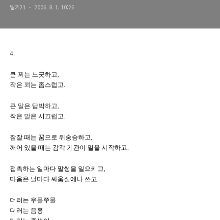
딸기21
2006. 8. 1. 10:26
4.
큰 꾀는 느긋하고,
작은 꾀는 좀스럽고.
큰 말은 담박하고,
작은 말은 시끄럽고.
잠잘 때는 꿈으로 뒤숭숭하고,
깨어 있을 때는 감각 기관이 일을 시작하고.
접촉하는 일마다 말썽을 일으키고,
마음은 날마다 싸움질에나 쓰고.
더러는 우물쭈물
더러는 음흉