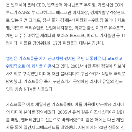
은 알렉세이 밀러 CEO, 알렉산더 아나넨코프 부회장, 계열사인 EON
루르가스AG의 부르크하르트 베르크만 이사회장, 경제개발무역장관으
로 있는 저먼 그레프, 정부 물가·경제분석위원회 부위원장 엘레나 카르
펠, 빅토르 크리슈텐코 산업에너지장관, 외교관 출신 이고르 유수포프,
개인 대주주 미하일 세레다와 보리스 표도로프, 파리트 가지줄린 등 11
명이다. 이들은 경영위원회 17명 위원들과 대부분 겹친다.
옐친은 가스프롬을 자기 금고처럼 썼지만 푸틴 대통령은 더 교묘하고
위협적으로 이 회사를 이용
하고 있다. 2001년 4월 푸틴 정권에 밉보여
사기죄로 구속됐던 미디어 재벌 블라디미르 구신스키가 석방돼 국외로
망명했다. 가스프롬은 즉시 구신스키가 운영하던 러시아 유일의 전국
민영 방송 NTV를 사들였다.
가스프롬은 이후 계열사인 가스프롬메디아를 이용해 야금야금 러시아
의 미디어 분야를 장악해갔다. 2005년 유서 깊은 이즈베스티야지(紙)
를 매입, 엔터테인먼트 신문으로 바꿔버렸으며 같은 해에는 다른 계열
사를 통해 일간지 코메르산트를 매입했다. 지난해에는 80년 전통의 신