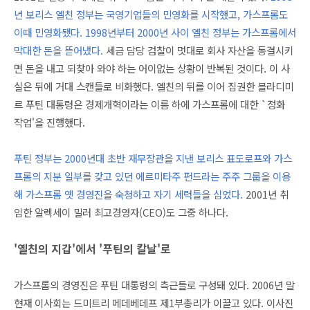
년 보리스 옐친 정부는 국영기업들의 민영화를 시작했고, 가스프롬도
이때 민영화됐다. 1998년부터 2000년 사이 옐친 정부는 가스프롬에서
막대한 돈을 뜯어냈다.
세금 담당 검찰이 멋대로 회사 자산을 동결시키
면 돈을 내고 되찾아 와야 하는 어이없는 상황이 반복된 것이다. 이 사
실은 뒤에 거대 스캔들로 비화했다. 옐친의 뒤를 이어 집권한 블라디미
르 푸틴 대통령은 경제개혁이라는 이름 하에 가스프롬에 대한 `정화
작업'을 진행했다.
푸틴 정부는 2000년대 초반 재무장관을 지낸 보리스 표도로프와 가스
프롬의 지분 일부를 갖고 있던 에르미타주 펀드라는 주주 그룹을 이용
해 가스프롬 옛 경영진을 숙청하고 자기 세력들을 심었다.
2001년 취
임한 알렉세이 밀러 최고경영자(CEO)도 그중 하나다.
'옐친의 지갑'에서 '푸틴의 칼날'로
가스프롬의 경영진은 푸틴 대통령의 측근들로 구성돼 있다. 2006년 말
현재 이사회는 드미트리 메데베데프 제1부총리가 이끌고 있다. 이사진