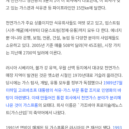
계 천연가스 생산량의 5분의 1이 이 회사에서 나오는데, 이 회사가 갖
고 있는 가스관과 석유관 등 파이프라인만 15만㎞에 달한다.
천연가스가 주요 상품이지만 석유회사들도 여럿 갖고 있고, 업스트림
(시추·채굴)에서부터 다운스트림(정제·유통)까지 모두 다 한다. 에너지
뿐 아니라 은행, 보험, 언론, 건설, 농업 등 다양한 분야의 사업체들도
소유하고 있다. 2005년 기준 매출 508억 달러(약 45조원), 시장 가치
는 지난해 2700억 달러에 이른다.
러시아 시베리아, 볼가 강 유역, 우랄 산맥 등지에서 대규모 천연가스
매장 지역이 발견된 것은 옛소련 시절인 1970년대로 거슬러 올라간다.
당시에는 가스 탐사, 개발, 유통 모두를 정부가 독점했으나
1989년7월
미하일 고르바초프 대통령의 석유-가스 부문 통합 조치로 민영화의 바
탕이 마련됐다. 이때 만들어진 통합 회사에서 천연가스 분야가 분리해
나온 것이 가스프롬
의 모태다. 회사 이름은 `가조바야 프로미슐레노스
트(가스산업)'의 축약어에서 나왔다.
1991년 연방이 해체된 뒤 가스프롬은 러시아의 큰 재산이 됐다.
1993