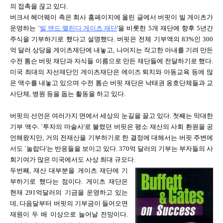
의 접촉을 끊고 있다.
버크셔 헤더웨이 측은 회사 홈페이지에 올린 글에서 버핏이 빌 게이츠가
운영하는 `
빌 앤드 멜린다 게이츠 재단
'을 비롯한 5개 재단에 향후 5년간
주식을 기부하기로 했다고 설명했다. 버핏은 전체 기부액의 83%인 300
억 달러 상당을 게이츠재단에 내놓고, 나머지는 작고한 아내를 기려 만든
수전 톰슨 버핏 재단과 자식들 이름으로 만든 재단들에 전달하기로 했다.
미국 최대의 자선재단인 게이츠재단은 에이즈 퇴치와 아동교육 등에 많
은 액수를 내놓고 있으며 수전 톰슨 버핏 재단은 낙태권 옹호단체들과 교
사단체, 병원 등을 돕는 활동을 하고 있다.
버핏의 선언은 여러가지 면에서 세상의 눈길을 끌고 있다. 첫째는 막대한
기부 액수. `투자의 마술사'로 불렸던 버핏은 평소 재산의 사회 환원을 공
언해왔지만, 거의 전재산을 기부하기로 한 결정에 대해서는 버핏 주변에
서도 `놀랍다'는 반응들을 보이고 있다. 370억 달러의 기부는 부자들의 사
회기여가 많은 미국에서도 사상 최대 규모다.
두번째, 재산 대부분을 게이츠 재단에 기
부하기로 했다는 점이다. 게이츠 재단은
현재 291억달러의 기금을 운영하고 있는
데, 다음달부터 버핏의 기부금이 들어오면
재원이 두 배 이상으로 늘어날 전망이다.