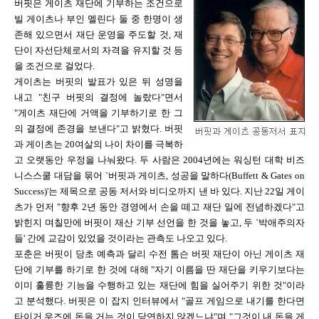
버핏은 게이츠 재단에 기부하는 조건으로
빌 게이츠나 부인 멜린다 둘 중 한명이 생
존해 있으면서 재단 운영을 주도할 것, 재
단이 자선단체로서의 자격을 유지할 것 등
을 조건으로 걸었다.
게이츠는 버핏의 발표가 있은 뒤 성명을
내고 "친구 버핏의 결정에 놀랐다"면서
"게이츠 재단에 거액을 기부하기로 한 그
의 결정에 존경을 보낸다"고 밝혔다. 버핏
과 게이츠는 20여살의 나이 차이를 극복하
고 오랫동안 우정을 나눠왔다. 두 사람은 2004년에는 워싱턴 대학 비즈
니스스쿨 대담을 묶어 `버핏과 게이츠, 성공을 말하다(Buffett & Gates on
Success)'는 제목으로 공동 저서와 비디오까지 낸 바 있다. 지난 22일 게이
츠가 먼저 "향후 2년 동안 경영에서 손을 떼고 재단 일에 전념하겠다"고
밝힌지 며칠만에 버핏이 재산 기부 선언을 한 것을 놓고, 두 `박애주의자
들' 간에 교감이 있었을 것이라는 관측도 나오고 있다.
포춘은 버핏이 당초 예측과 달리 수전 톰슨 버핏 재단이 아닌 게이츠 재
단에 기부를 하기로 한 것에 대해 "자기 이름을 딴 재단을 키우기보다는
이미 훌륭한 기능을 수행하고 있는 재단에 힘을 실어주기 위한 것"이라
고 분석했다. 버핏은 이 잡지 인터뷰에서 "골프 게임으로 내기를 한다면
타이거 우즈에 돈을 거는 것이 당연하지 않겠느냐"며 "그것이 내 돈을 게