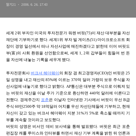
딸기21
2006. 6. 26. 17:43
세계 2위 부자인 미국의 투자전문가 워렌 버핏(75)이 재산 대부분을 자선
재단에 기부하기로 했다. 세계1위 부자 빌 게이츠(51) 마이크로소프트 회
장이 경영 일선에서 떠나 자선사업에 매진하겠다고 밝힌데 이어 버핏도
부(富)의 사회 환원을 선언함으로써, 세계 1, 2위 갑부들이 힘들여 번 돈
을 자선에 내놓는 기록을 세우게 됐다.
투자전문회사
버크셔 헤더웨이
의 회장 겸 최고경영자(CEO)인 버핏은 25
일 성명을 내고 재산의 85%에 이르는 370억 달러 가량의 보유 주식을 자
선사업에 내놓기로 했다고 밝혔다. AP통신은 대부분 주식으로 이뤄져 있
는 버핏의 재산을 이날 주가 기준으로 환산하면 440억 달러에 이른다고
전했다. 경제주간지
포춘
은 이날자 인터넷판 기사에서 버핏이 우선 B급
주식 60만2500주 약 18억달러 어치를 우선 자선단체들에 기부하고, 현재
자신이 갖고 있는 버크셔 헤더웨이 지분 31%가 5%로 축소될 때까지 기
부를 계속할 것이라고 보도했다.
버핏의 성명은 비서인 데비 보사넥을 통해 발표됐다. 버핏은 최근 포춘
편집장 캐롤 루미스와 인터뷰를 하면서 재산 기부 계획을 밝힌 뒤 언론과