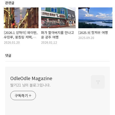
관련글
[2026.1 상하이] 와이탄,
화가 할아버지를 만나고
[2025.9] 항저우 여행
우캉루, 쑹칭링 저택,
온 광주 여행
2025.09.20
톈쯔팡, 첸슈
2026.01.20
2026.01.12
댓글
OdleOdle Magazine
딸기21 님의 블로그입니다.
구독하기