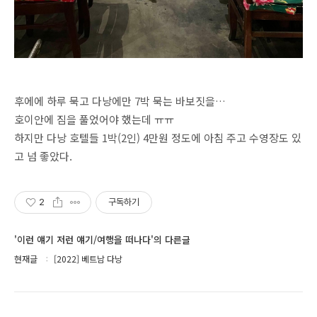
후에에 하루 묵고 다낭에만 7박 묵는 바보짓을…
호이안에 짐을 풀었어야 했는데 ㅠㅠ
하지만 다낭 호텔들 1박(2인) 4만원 정도에 아침 주고 수영장도 있
고 넘 좋았다.
2
구독하기
'이런 얘기 저런 얘기/여행을 떠나다'의 다른글
현재글
[2022] 베트남 다낭