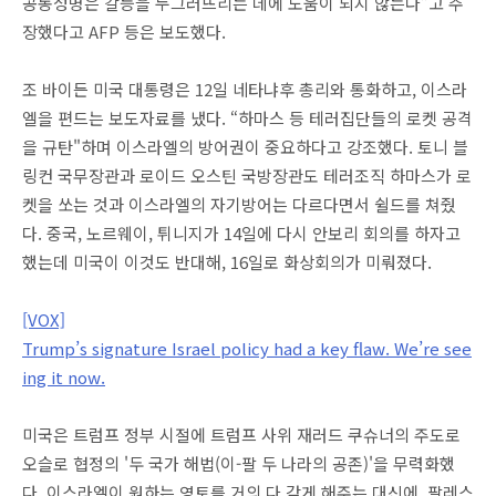
공동성명은 갈등을 누그러뜨리는 데에 도움이 되지 않는다”고 주
장했다고 AFP 등은 보도했다.
조 바이든 미국 대통령은 12일 네타냐후 총리와 통화하고, 이스라
엘을 편드는 보도자료를 냈다. “하마스 등 테러집단들의 로켓 공격
을 규탄"하며 이스라엘의 방어권이 중요하다고 강조했다. 토니 블
링컨 국무장관과 로이드 오스틴 국방장관도 테러조직 하마스가 로
켓을 쏘는 것과 이스라엘의 자기방어는 다르다면서 쉴드를 쳐줬
다. 중국, 노르웨이, 튀니지가 14일에 다시 안보리 회의를 하자고
했는데 미국이 이것도 반대해, 16일로 화상회의가 미뤄졌다.
[VOX]
Trump’s signature Israel policy had a key flaw. We’re see
ing it now.
미국은 트럼프 정부 시절에 트럼프 사위 재러드 쿠슈너의 주도로
오슬로 협정의 '두 국가 해법(이-팔 두 나라의 공존)'을 무력화했
다. 이스라엘이 원하는 영토를 거의 다 갖게 해주는 대신에, 팔레스