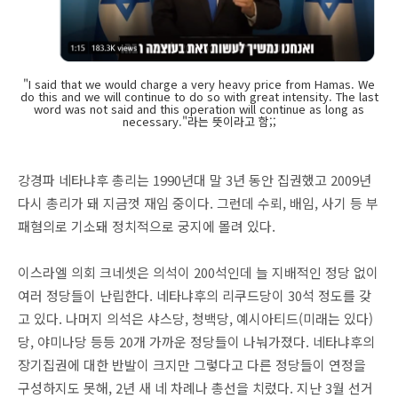
"I said that we would charge a very heavy price from Hamas. We
do this and we will continue to do so with great intensity. The last
word was not said and this operation will continue as long as
necessary."라는 뜻이라고 함;;
강경파 네타냐후 총리는 1990년대 말 3년 동안 집권했고 2009년
다시 총리가 돼 지금껏 재임 중이다. 그런데 수뢰, 배임, 사기 등 부
패혐의로 기소돼 정치적으로 궁지에 몰려 있다.
이스라엘 의회 크네셋은 의석이 200석인데 늘 지배적인 정당 없이
여러 정당들이 난립한다. 네타냐후의 리쿠드당이 30석 정도를 갖
고 있다. 나머지 의석은 샤스당, 청백당, 예시아티드(미래는 있다)
당, 야미나당 등등 20개 가까운 정당들이 나눠가졌다. 네타냐후의
장기집권에 대한 반발이 크지만 그렇다고 다른 정당들이 연정을
구성하지도 못해, 2년 새 네 차례나 총선을 치렀다. 지난 3월 선거