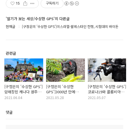
15
구독하기
'딸기가 보는 세상/수상한 GPS'의 다른글
현재글
[구정은의 '수상한 GPS']이스라엘-팔레스타인 전쟁, 시험대의 바이든
관련글
[구정은의 '수상한 GPS']
[구정은의 '수상한
[구정은의 '수상한 GPS']
암매장된 캐나다 원주민
GPS']3000년 만에
코로나19와 콜롬비아
아이들
돌아온 태즈메이니아의
유혈사태
2021.06.04
2021.05.28
2021.05.07
악마
댓글