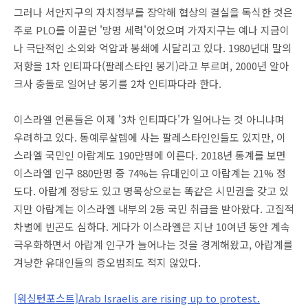
그러나 서안지구의 자치정부를 장악해 협상의 결실을 독식한 것은
주로 PLO를 이끌던 '망명 세력'이었으며 가자지구는 예나 지금이
나 극단적인 소외와 억압과 봉쇄에 시달리고 있다. 1980년대 말의
저항을 1차 인티파다(팔레스타인 봉기)라고 부르며, 2000년 알아
크사 충돌로 일어난 봉기를 2차 인티파다라 한다.
이스라엘 언론들은 이제 '3차 인티파다'가 일어나는 것 아니냐며
우려하고 있다. 동예루살렘에 사는 팔레스타인인들도 있지만, 이
스라엘 국민인 아랍계도 190만명에 이른다. 2018년 통계를 보면
이스라엘 인구 880만명 중 74%는 유대인이고 아랍계는 21% 정
도다. 아랍계 정당도 있고 명목상으로는 똑같은 시민권을 갖고 있
지만 아랍계는 이스라엘 내부의 2등 국민 취급을 받아왔다. 고질적
차별에 빈곤도 심하다. 게다가 이스라엘은 지난 10여년 동안 계속
극우화하면서 아랍계 인구가 늘어나는 것을 경계해왔고, 아랍계를
겨냥한 유대인들의 증오범죄도 적지 않았다.
[워싱턴포스트]Arab Israelis are rising up to protest.