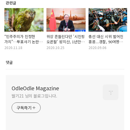
관련글
“민주주의가 진정한
위상 흔들린다던 '시진핑
총선 대신 시위 벌어진
가치”…투표사기 논란
오른팔' 왕치산, 1년만에
홍콩...경찰, 90여명
속 '승복의 미덕' 보여준
공개 연설
체포
2020.11.18
2020.10.25
2020.09.06
새들
댓글
OdleOdle Magazine
딸기21 님의 블로그입니다.
구독하기