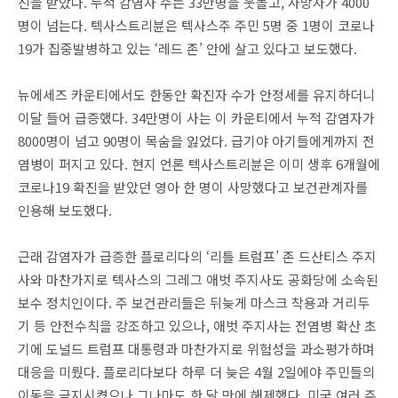
진을 받았다. 누적 감염자 수는 33만명을 웃돌고, 사망자가 4000
명이 넘는다. 텍사스트리뷴은 텍사스주 주민 5명 중 1명이 코로나
19가 집중발병하고 있는 ‘레드 존’ 안에 살고 있다고 보도했다.
뉴에세즈 카운티에서도 한동안 확진자 수가 안정세를 유지하더니
이달 들어 급증했다. 34만명이 사는 이 카운티에서 누적 감염자가
8000명이 넘고 90명이 목숨을 잃었다. 급기야 아기들에게까지 전
염병이 퍼지고 있다. 현지 언론 텍사스트리뷴은 이미 생후 6개월에
코로나19 확진을 받았던 영아 한 명이 사망했다고 보건관계자를
인용해 보도했다.
근래 감염자가 급증한 플로리다의 ‘리틀 트럼프’ 존 드산티스 주지
사와 마찬가지로 텍사스의 그레그 애벗 주지사도 공화당에 소속된
보수 정치인이다. 주 보건관리들은 뒤늦게 마스크 착용과 거리두
기 등 안전수칙을 강조하고 있으나, 애벗 주지사는 전염병 확산 초
기에 도널드 트럼프 대통령과 마찬가지로 위험성을 과소평가하며
대응을 미뤘다. 플로리다보다 하루 더 늦은 4월 2일에야 주민들의
이동을 금지시켰으나 그나마도 한 달 만에 해제했다. 미국 여러 주