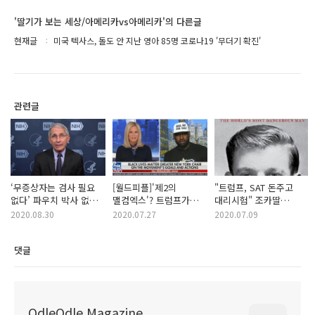
'딸기가 보는 세상/아메리카vs아메리카'의 다른글
현재글
미국 텍사스, 돌도 안 지난 영아 85명 코로나19 '무더기 확진'
관련글
‘무증상자는 검사 필요
[월드피플]'제2의
"트럼프, SAT 돈주고
없다’ 파우치 박사 없을
맬컴엑스'? 트럼프가
대리시험" 조카딸
때 ‘도둑지침’ 내린 미
'반역자'라 부른
책에서 주장
2020.08.30
2020.07.27
2020.07.09
CDC
흑인운동가 호크 뉴섬
댓글
OdleOdle Magazine