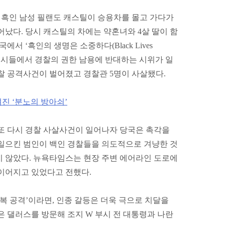
세 흑인 남성 필랜도 캐스틸이 승용차를 몰고 가다가
어났다. 당시 캐스틸의 차에는 약혼녀와 4살 딸이 함
서 ‘흑인의 생명은 소중하다(Black Lives
주요 도시들에서 경찰의 권한 남용에 반대하는 시위가 일
찰 공격사건이 벌어졌고 경찰관 5명이 사살됐다.
진 ‘분노의 방아쇠’
또 다시 경찰 사살사건이 일어나자 당국은 촉각을
 일으킨 범인이 백인 경찰들을 의도적으로 겨냥한 것
지 않았다.
뉴욕타임스는 현장 주변 에어라인 도로에
 이어지고 있었다고 전했다.
보복 공격’이라면, 인종 갈등은 더욱 극으로 치달을
은 댈러스를 방문해 조지 W 부시 전 대통령과 나란