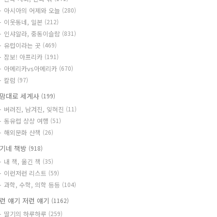
아시아의 어제와 오늘
(280)
이웃동네, 일본
(212)
인샤알라, 중동이슬람
(831)
유럽이라는 곳
(469)
잠보! 아프리카
(191)
아메리카vs아메리카
(670)
칼럼
(97)
맘대로 세계사
(199)
버려진, 남겨진, 잊혀진
(11)
동유럽 상상 여행
(51)
해외문화 산책
(26)
기네 책방
(918)
내 책, 옮긴 책
(35)
이런저런 리스트
(59)
과학, 수학, 의학 등등
(104)
런 얘기 저런 얘기
(1162)
딸기의 하루하루
(259)