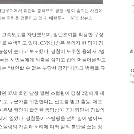
배턴루지에서 괴한의 총격으로 경찰 3명이 숨지는 사건이
는 차량을 검문하고 있다. 배턴루지 _ AP연합뉴스
 고속도로를 차단했으며, 방탄조끼를 착용한 무장
을 수색하고 있다. CNN방송은 용의자 한 명이 경
최
능성이 높다고 보도했다. 경찰이 도주한 용의자 2명
 당국은 시민들에게 외출을 삼가고 집에 머물어달라고
는 “형언할 수 없는 부당한 공격”이라고 범행을 규
방
T
To
문
자
Ye
수
던 37세 흑인 남성 앨턴 스털링이 경찰 2명에게 제
기로 누군가를 위협한다는 신고를 받고 출동, 체포
 이튿날 행인이 촬영한 동영상이 공개되면서 경찰의
세게 일었다. 경찰들이 스털링을 덮쳐 밀어 넘어뜨
스털링의 가슴과 허리에 여러 발의 총탄을 쏘는 장