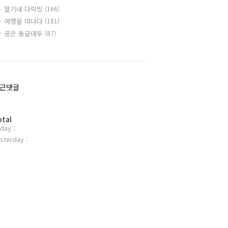
딸기네 다락방
(166)
여행을 떠나다
(181)
공은 둥글대두
(87)
근댓글
otal
day :
sterday :