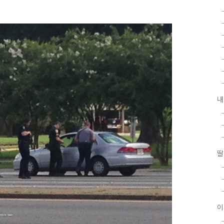
내
딸
이