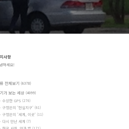
지사항
녕하세요!
류 전체보기
(6378)
기가 보는 세상
(4099)
수상한 GPS
(276)
구정은의 '현실지구'
(61)
구정은의 '세계, 이곳'
(11)
다시 만난 세계
(7)
한국 사회, 안과 밖
(171)