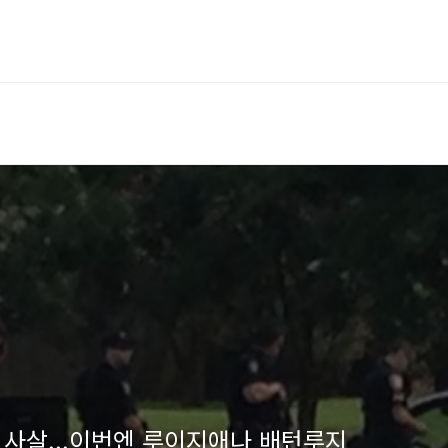
미국서 또 경찰 3명 괴한들에 사살...이번엔 루이지애나 배턴루지