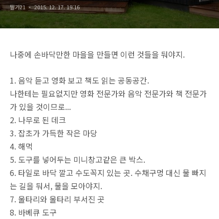
딸기21
2015. 12. 17. 19:16
나중에 손바닥만한 마을을 만들면 이런 것들을 둬야지.
1. 음악 듣고 영화 보고 책도 읽는 공동공간.
나한테는 필요없지만 영화 전문가와 음악 전문가와 책 전문가
가 있을 것이므로...
2. 나무로 된 데크
3. 잡초가 가득한 작은 마당
4. 해먹
5. 도구를 넣어두는 미니창고같은 큰 박스.
6. 타일로 바닥 깔고 수도꼭지 있는 곳. 수채구멍 대신 물 빠지
는 길을 둬서, 물을 모아야지.
7. 울타리와 울타리 부서진 곳
8. 바베큐 도구