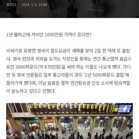
딸기21
2014. 1. 3. 15:48
1년 출퇴근에 차비만 1000만원 가까이 든다면?
비싸기로 유명한 영국의 철도요금이 새해를 맞아 2일 한 차례 또 올랐
다. 영국 런던과 외곽을 오가는 직장인들 중에는 연간 통근열차 표값으
로만 5000파운드(약 870만원)을 써야 하는 이들도 나오게 됐다. 가디
언 등 영국 언론들은 일부 통근자들의 경우 ‘1년 5000파운드 클럽’에
들어가게 됐다며, 이날 발표된
열차
연간탑승권 인상 소식에 탑승객들
이 분노하고 있다고 전했다.