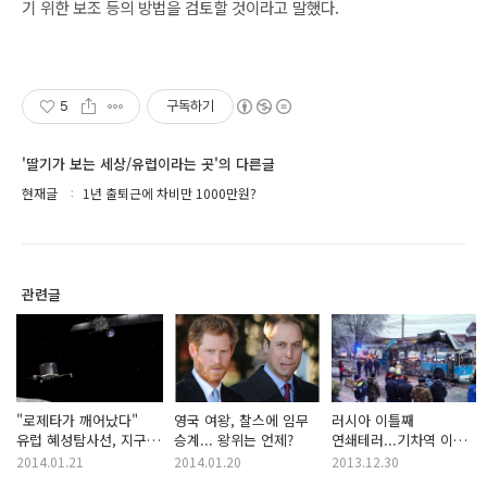
기 위한 보조 등의 방법을 검토할 것이라고 말했다.
5
구독하기
'딸기가 보는 세상/유럽이라는 곳'의 다른글
현재글
1년 출퇴근에 차비만 1000만원?
관련글
"로제타가 깨어났다"
영국 여왕, 찰스에 임무
러시아 이틀째
유럽 혜성탐사선, 지구로
승계... 왕위는 언제?
연쇄테러...기차역 이어
송신
트롤리버스 폭발
2014.01.21
2014.01.20
2013.12.30