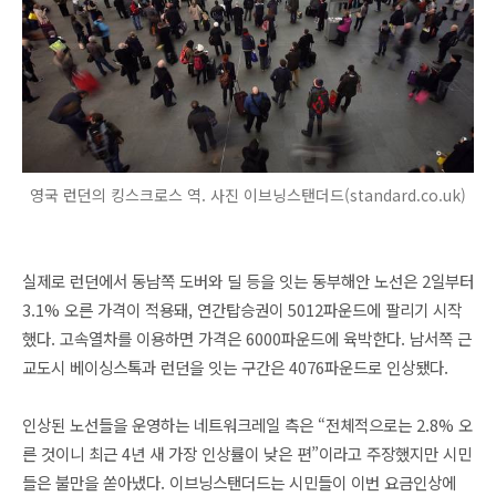
영국 런던의 킹스크로스 역. 사진 이브닝스탠더드(standard.co.uk)
실제로 런던에서 동남쪽 도버와 딜 등을 잇는 동부해안 노선은 2일부터
3.1% 오른 가격이 적용돼, 연간탑승권이 5012파운드에 팔리기 시작
했다. 고속열차를 이용하면 가격은 6000파운드에 육박한다. 남서쪽 근
교도시 베이싱스톡과 런던을 잇는 구간은 4076파운드로 인상됐다.
인상된 노선들을 운영하는 네트워크레일 측은 “전체적으로는 2.8% 오
른 것이니 최근 4년 새 가장 인상률이 낮은 편”이라고 주장했지만 시민
들은 불만을 쏟아냈다. 이브닝스탠더드는 시민들이 이번 요금인상에