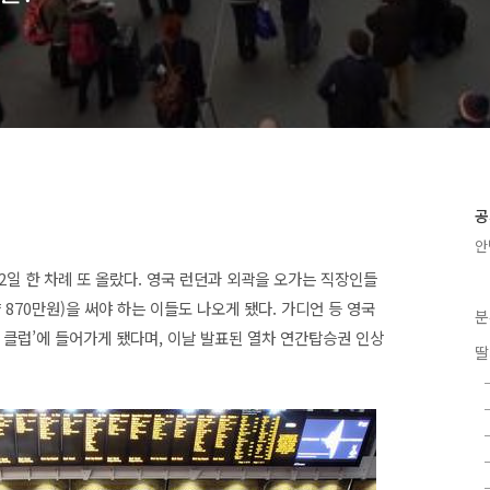
공
안
일 한 차례 또 올랐다. 영국 런던과 외곽을 오가는 직장인들
870만원)을 써야 하는 이들도 나오게 됐다. 가디언 등 영국
분
드 클럽’에 들어가게 됐다며, 이날 발표된
열차
연간탑승권 인상
딸