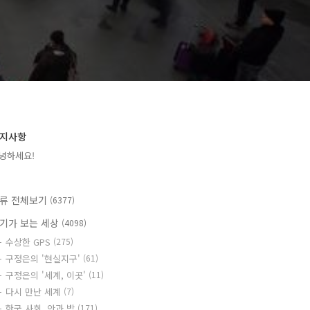
지사항
녕하세요!
류 전체보기
(6377)
기가 보는 세상
(4098)
수상한 GPS
(275)
구정은의 '현실지구'
(61)
구정은의 '세계, 이곳'
(11)
다시 만난 세계
(7)
한국 사회, 안과 밖
(171)