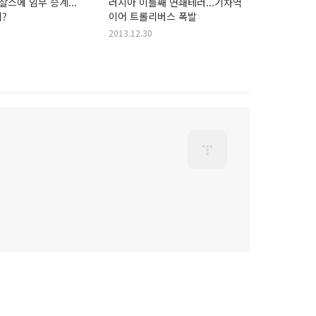
찰스에 임무 승계...
러시아 이틀째 연쇄테러...기차역
?
이어 트롤리버스 폭발
2013.12.30