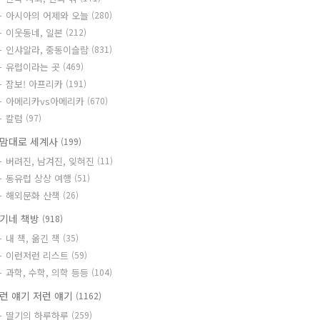
아시아의 어제와 오늘
(280)
이웃동네, 일본
(212)
인샤알라, 중동이슬람
(831)
유럽이라는 곳
(469)
잠보! 아프리카
(191)
아메리카vs아메리카
(670)
칼럼
(97)
맘대로 세계사
(199)
버려진, 남겨진, 잊혀진
(11)
동유럽 상상 여행
(51)
해외문화 산책
(26)
기네 책방
(918)
내 책, 옮긴 책
(35)
이런저런 리스트
(59)
과학, 수학, 의학 등등
(104)
런 얘기 저런 얘기
(1162)
딸기의 하루하루
(259)