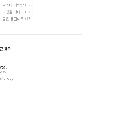
딸기네 다락방
(166)
여행을 떠나다
(181)
공은 둥글대두
(87)
근댓글
otal
day :
sterday :