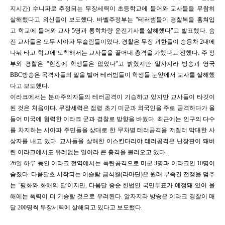
지시간) 수니파로 추정되는 무장세력이 초등학교에 들어와 교사들을 무참히
살해했다고 외신들이 보도했다. 바벨주정부는 "테러범들이 경찰복을 훔쳐입
고 학교에 들어와 교사 5명과 통학차량 운전기사를 살해했다"고 발표했다. 숨
진 교사들은 모두 시아파 무슬림들이었다. 경찰은 무장 괴한들이 승용차 2대에
나눠 타고 학교에 도착해서는 교사들을 끌어내 총격을 가했다고 전했다. 주 정
부와 경찰은 "현장에 학생들은 없었다"고 밝혔지만 알자지라 방송과 영국
BBC방송은 목격자들의 말을 빌어 테러범들이 학생들 눈앞에서 교사를 살해했
다고 보도했다.
이라크에서는 분파주의자들의 테러공격이 기승하고 있지만 교사들이 타깃이
된 것은 처음이다. 무장세력은 점령 초기 미군과 외국인을 주로 공격하다가 올
들어 미국에 협력한 이라크 군과 경찰로 방향을 바꿨다. 최근에는 인구의 다수
를 차지하는 시아파 주민들을 상대로 한 무차별 테러공격을 저질러 막대한 사
상자를 내고 있다. 교사들을 살해한 이스칸다리야 테러공격은 난장판이 돼버
린 이라크에서도 유례없는 일이라 큰 충격을 불러오고 있다.
26일 하루 동안 이라크 전역에서는 폭탄공격으로 미군 3명과 이라크인 10명이
숨졌다. 다음달초 시작되는 이슬람 금식월(라마단)은 원래 부족간 전쟁을 멈추
는 `평화와 화해의 달'이지만, 다음달 중순 헌법안 국민투표가 예정돼 있어 올
해에는 폭력이 더 기승할 것으로 우려된다. 알자지라 방송은 이라크 경찰이 매
달 200명씩 무장세력에 살해되고 있다고 보도했다.