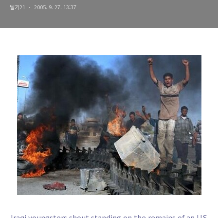
딸기21
2005. 9. 27. 13:37
Iraqi youngsters shout standing on the remains of an US