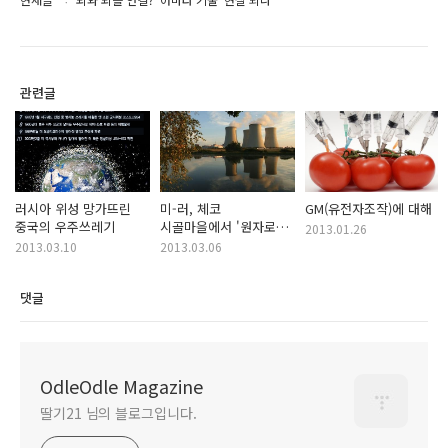
관련글
러시아 위성 망가뜨린
미-러, 체코
GM(유전자조작)에 대해
중국의 우주쓰레기
시골마을에서 '원자로
2013.01.26
경쟁'
2013.03.10
2013.03.06
댓글
OdleOdle Magazine
딸기21 님의 블로그입니다.