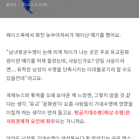
딸기21
2013. 1. 9. 12:50
페이스북에서
화천 농부아저씨
가 재미난 얘기를 했어요.
"남녀평균수명이 눈에 띄게 차이가 나는 곳은 주로 유교문화
권이란 얘기를 어제 들었는데, 사실인가요?
만일 사실이라
면.... 유학은 남성의 수명을 단축시키는 이데올로기라 할 수도
있을낀데"라고요.
국제뉴스와 통계를 오래 보아온 제 느낌엔, 그렇지 않을 것 같
다는 생각.
'유교' '문화권'이 요즘 사람들의 기대수명에 영향을
미칠까 하는 생각이 먼저 들고요.
평균기대수명(예상 수명)은
사회경제적 요인에 좌우
되는 거니까요.
아마도 남성들 기대수명이 여성들보다 확 떨어지는 곳은 옛소