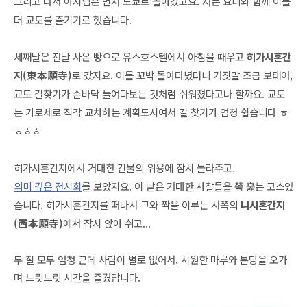
그리고 나서 아지님은 먼저 도쿄로 돌아갔고요. 저는 요니와 함께 이틀
더 교토를 즐기기로 했습니다.
세째날은 전날 사온 빵으로 유스호스텔에서 아침을 때우고
히가시혼간
지(東本願寺)
로 갔지요. 이틀 꼬박 돌아다녔더니 거짓말 조금 보태어,
교토 길찾기가 손바닥 들여다보는 것처럼 쉬워졌다고나 할까요. 교토
는 가로세로 직각 교차하는 계획도시여서 길 찾기가 엄청 쉽습니다 ㅎ
ㅎㅎㅎ
히가시혼간지에서 거대한 건물의 위용에 잠시 놀라주고,
의미 깊은 전시회
를 보았지요. 이 날은 거대한 사찰들을 쭉 훑는 코스였
습니다. 히가시혼간지를 떠나서 그와 짝을 이루는 서쪽의
니시혼간지
(西本願寺)
에서 잠시 앉아 쉬고...
두 절 모두 엄청 큰데 사람이 별로 없어서, 시원한 마루와 본당을 오가
며 느릿느릿 시간을 즐겼답니다.