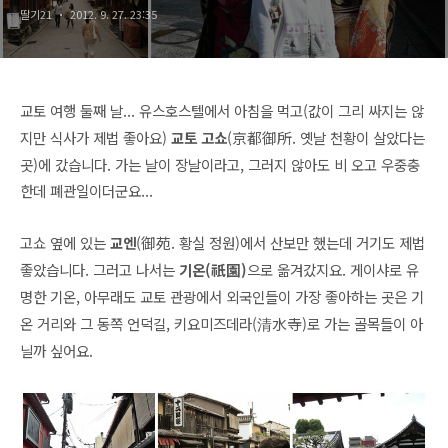
딸기21
2012. 9. 27. 23:35
교토 여행 둘째 날... 유스호스텔에서 아침을 먹고(값이 그리 싸지는 않
지만 식사가 제법 좋아요)
교토 고쇼
(京都御所.
옛날 천황이 살았다는
곳)에 갔습니다. 가는 날이 장날이라고, 그러지 않아도 비 오고 우중충
한데 폐관일이더군요...
고쇼 옆에 있는
교엔
(
御苑.
황실 정원)에서 산보만 했는데 거기도 제법
좋았습니다. 그러고 나서는
기온(祇園)
으로 옮겨갔지요. 게이샤로 유
명한 기온, 아무래도 교토 관광에서 외국인들이 가장 좋아하는 곳은 기
온 거리와 그 동쪽 언덕길, 키요미즈데라
(清水寺)
로 가는 골목들이 아
닐까 싶어요.