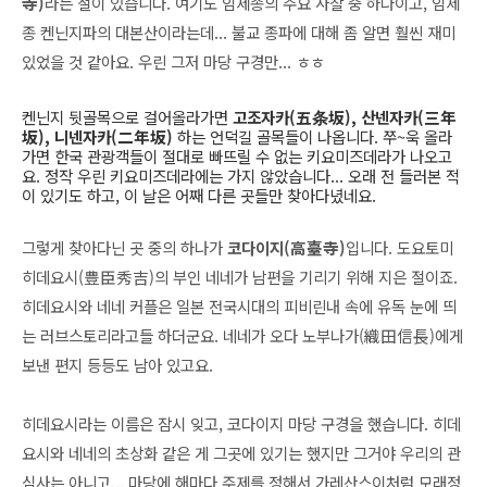
寺)
라는 절이 있습니다. 여기도 임제종의 주요 사찰 중 하나이고, 임제
종 켄닌지파의 대본산이라는데... 불교 종파에 대해 좀 알면 훨씬 재미
있었을 것 같아요. 우린 그저 마당 구경만... ㅎㅎ
켄닌지 뒷골목으로 걸어올라가면
고조자카(五条坂), 산넨자카(三年
坂), 니넨자카(二年坂)
하는 언덕길 골목들이 나옵니다. 쭈~욱 올라
가면 한국 관광객들이 절대로 빠뜨릴 수 없는 키요미즈데라가 나오고
요. 정작 우린 키요미즈데라에는 가지 않았습니다... 오래 전 들러본 적
이 있기도 하고, 이 날은 어째 다른 곳들만 찾아다녔네요.
그렇게 찾아다닌 곳 중의 하나가
코다이지
(高臺寺)
입니다. 도요토미
히데요시(豊臣秀吉)의 부인 네네가 남편을 기리기 위해 지은 절이죠.
히데요시와 네네 커플은 일본 전국시대의 피비린내 속에 유독 눈에 띄
는 러브스토리라고들 하더군요. 네네가 오다 노부나가(織田信長)에게
보낸 편지 등등도 남아 있고요.
히데요시라는 이름은 잠시 잊고, 코다이지 마당 구경을 했습니다. 히데
요시와 네네의 초상화 같은 게 그곳에 있기는 했지만 그거야 우리의 관
심사는 아니고... 마당에 해마다 주제를 정해서 가레산스이처럼 모래정