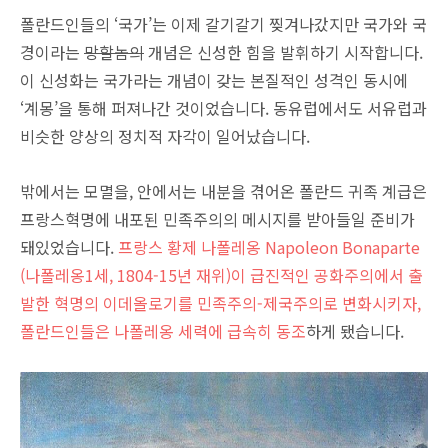
폴란드인들의 ‘국가’는 이제 갈기갈기 찢겨나갔지만 국가와 국
경이라는
망할놈의
개념은 신성한 힘을 발휘하기 시작합니다.
이 신성화는 국가라는 개념이 갖는 본질적인 성격인 동시에
‘계몽’을 통해 퍼져나간 것이었습니다. 동유럽에서도 서유럽과
비슷한 양상의 정치적 자각이 일어났습니다.
밖에서는 모멸을, 안에서는 내분을 겪어온 폴란드 귀족 계급은
프랑스혁명에 내포된 민족주의의 메시지를 받아들일 준비가
돼있었습니다.
프랑스 황제 나폴레옹 Napoleon Bonaparte
(나폴레옹1세, 1804-15년 재위)이 급진적인 공화주의에서 출
발한 혁명의 이데올로기를 민족주의-제국주의로 변화시키자,
폴란드인들은 나폴레옹 세력에 급속히 동조
하게 됐습니다.