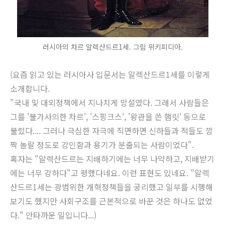
러시아의 차르 알렉산드르1세. 그림 위키피디아.
(
요즘 읽고 있는 러시아사 입문서는 알렉산드르1세
를 이렇게
소개합니다.
"국내 및 대외정책에서 지나치게 망설였다.
그래서 사람들은
그를 '불가사의한 차르', '스핑크스', '왕관을 쓴 햄릿' 등으로
불렀다....
그러나 극심한 자극에 직면하면 신하들과 적들도 깜
짝 놀랄 정도로 강인함과 용기가 분출되는 사람이었다".
혹자는 "알렉산드르는 지배하기에는 너무 나약하고, 지배받기
에는 너무 강하다"고 평했다네요.
이런 표현도 있네요. "알렉
산드르1세는 광범위한 개혁정책들을 궁리했고 일부를 시행해
보기도 했지만
사회구조를 근본적으로 바꾼 것은 하나도 없었
다." 안타까운 일입니다...)