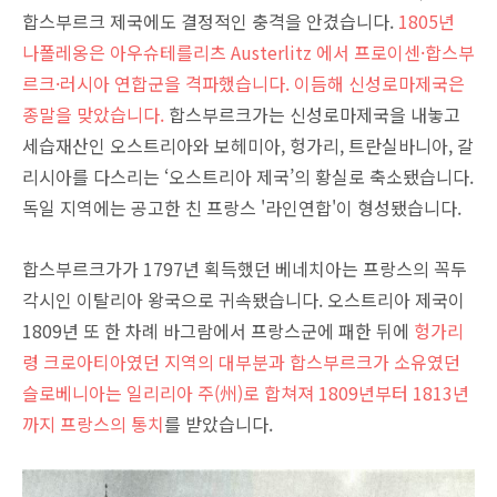
합스부르크 제국에도 결정적인 충격을 안겼습니다.
1805년
나폴레옹은 아우슈테를리츠 Austerlitz 에서 프로이센·합스부
르크·러시아 연합군을 격파했습니다. 이듬해 신성로마제국은
종말을 맞았습니다.
합스부르크가는 신성로마제국을 내놓고
세습재산인 오스트리아와 보헤미아, 헝가리, 트란실바니아, 갈
리시아를 다스리는 ‘오스트리아 제국’의 황실로 축소됐습니다.
독일 지역에는 공고한 친 프랑스 '라인연합'이 형성됐습니다.
합스부르크가가 1797년 획득했던 베네치아는 프랑스의 꼭두
각시인 이탈리아 왕국으로 귀속됐습니다. 오스트리아 제국이
1809년 또 한 차례 바그람에서 프랑스군에 패한 뒤에
헝가리
령 크로아티아였던 지역의 대부분과 합스부르크가 소유였던
슬로베니아는 일리리아 주(州)로 합쳐져 1809년부터 1813년
까지 프랑스의 통치
를 받았습니다.