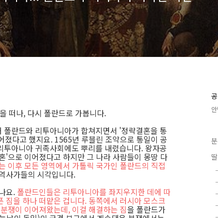
공
안
을 떠나, 다시 폴란드로 가봅니다.
해 폴란드와 리투아니아가 합쳐지면서 '정략결혼을 통
졌다고 했지요. 1565년 루블린 조약으로 통일이 공
분
 리투아니아 귀족사회에도 뿌리를 내렸습니다. 왕자공
혼'으로 이어졌다고 하지만 그 나라 사람들이 몽땅 다
딸
 이후 모든 영역에서 가톨릭 국가인 폴란드의 직접
 역사가들의 시각입니다.
나요.
폴란드인들은 리투아니아를 좌지우지한 데에 따
픈 짐을 하나 떠맡은 겁니다. 동쪽에서 러시아 모스크
 분쟁이 이어져왔는데, 이걸 해결하는 짐
을 폴란드가