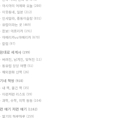
아시아의 어제와 오늘
(280)
이웃동네, 일본
(212)
인샤알라, 중동이슬람
(831)
유럽이라는 곳
(469)
잠보! 아프리카
(191)
아메리카vs아메리카
(670)
칼럼
(97)
맘대로 세계사
(199)
버려진, 남겨진, 잊혀진
(11)
동유럽 상상 여행
(51)
해외문화 산책
(26)
기네 책방
(918)
내 책, 옮긴 책
(35)
이런저런 리스트
(59)
과학, 수학, 의학 등등
(104)
런 얘기 저런 얘기
(1162)
딸기의 하루하루
(259)