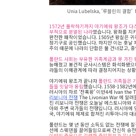
Unia Lubelska, '루블린의 결합' 
1572년 몰락하기까지 야기에워 왕조가 다
부적으로 분열된 나라
였습니다. 왕좌를 지
완전한 패착이었습니다. 1505년 왕실은 귀
정기구로 공인했습니다. 하지만 이는 훗날 
주의 때문에 나라의 단합은 물 건너갔고, 
폴란드 사회는 부유한 귀족계급과 못 가진
능해졌고 봉건적 군사시스템은 화석화됐으며
라들의 이해관계에 따라 결정지어지는 상황
야기에워 왕조가 끝나자
폴란드 귀족들은 기
들을 잇달아 옹립
했습니다. 1558-158
러시아의 차르 ‘잔혹왕’ 이반4세 Ivan the T
리보니아 전쟁
The Livonian War 에
진 리보니아 전쟁은 오늘날 에스토니아와 라
아와 주변 국가들의 전쟁입니다. 러시아에
국, 야기에워 체제로 합쳐진 리투아니아 
폴란드는 몇 년 동안 소득도 없는 전쟁에 질
선에 스웨덴을 끌어들임으로써 간신히 승전
이반의 죽음으로 강력한 중앙정부가 무너져 ‘수