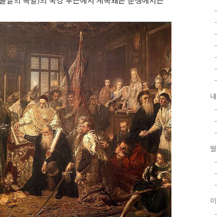
오늘날의 독일)의 국경 부근에서 계속돼온 분쟁에서는
내
딸
이