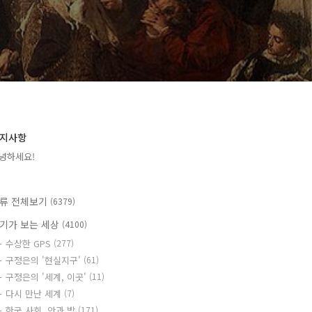
지사항
녕하세요!
류 전체보기
(6379)
기가 보는 세상
(4100)
수상한 GPS
(277)
구정은의 '현실지구'
(61)
구정은의 '세계, 이곳'
(11)
다시 만난 세계
(7)
한국 사회, 안과 밖
(171)