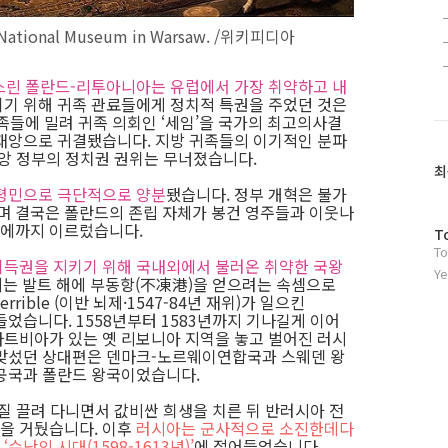
National Museum in Warsaw. /위키피디아
스린 폴란드-리투아니아는 유럽에서 가장 취약하고 내
키기 위해 귀족 관료들에게 정치적 특권을 주었던 것은
족들에 밀려 귀족 의회인 ‘세임’을 국가의 최고의사결
재앙으로 귀결됐습니다. 지방 귀족들의 이기적인 분파
중앙 정부의 정치권 권위는 무너졌습니다.
최
 평민으로 극단적으로 양분
됐습니다. 정부 개혁은 불가
 결국은 폴란드의 존립 자체가 봉건 영주들과 이웃나
에까지 이르렀습니다.
방
T
To
문
득권을 지키기 위해 국내외에서 불러온 취약한 국왕
자
Ye
2년에는 발트 해에 부동항(不凍港)을 얻으려는 속셈으로
수
errible (이반 뇌제·1547-84년 재위)가 일으킨
 말려들었습니다. 1558년부터 1583년까지 기나길게 이어
트비아가 있는 옛 리보니아 지역을 놓고 벌어진 러시
 맞섰던 상대편은 덴마크-노르웨이연합국과 스웨덴 왕
대공국과 폴란드 왕국이었습니다.
질 끌려 다니면서 값비싼 희생을 치른 뒤 반러시아 전
을 거뒀습니다. 이후
러시아는 군사적으로 소진한데다
난의 시대(1598-1613년)’
에 접어들었습니다.