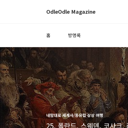
OdleOdle Magazine
홈
방명록
내맘대로 세계사/동유럽 상상 여행
25. 폴란드, 스웨덴, 코사크