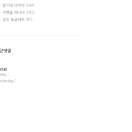
딸기네 다락방
(166)
여행을 떠나다
(181)
공은 둥글대두
(87)
근댓글
otal
day :
sterday :