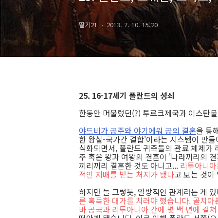
딸기21
2013. 7. 10. 15:20
25. 16-17세기 폴란드의 성쇠
한동안 머물렀던(?) 투르크제국과 이스탄불
야드비가 공주와 야기에워 공의 결혼
을 통
한 왕실-국가간 결합'이라는 시스템이 만들어
식화되면서, 폴란드 귀족들의 관료 체제가
주 혹은 왕과 여왕의 결혼이 '나라끼리의 결
끼리끼리 결혼한 것도 아니고...
리투아니아는
적인 지배를 받는 처지가 됐다
고 보는 것이
하지만 늘 그렇듯, 일방적인 관계라는 게 있
른 혹독한 대가를 치러야 했습니다. 골치아
바 공국과 리투아니아 간에 몇 백 년에 걸쳐