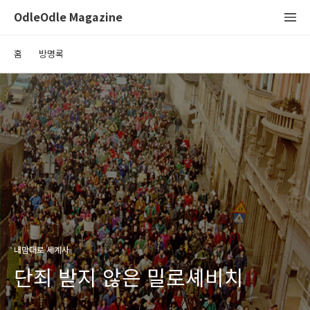
OdleOdle Magazine
홈
방명록
내맘대로 세계사
단죄 받지 않은 밀로셰비치