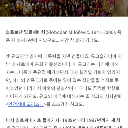
딸기21
2012. 9. 6. 09:53
슬로보단 밀로셰비치
(Slobodan Milošević. 1941-2006). 죽
은 지 벌써 6년이 지났군요... 시간 참 빨리 가네요.
옛 유고연방 말기에 대통령을 지낸 인물이죠. 유고슬라비아 연
방 내 세르비아 공화국 출신입니다. 이 유고라는 나라에 대해
서는... 나중에 동유럽 얘기하면서 다시 설명할 기회가 있겠지
만, 하나의 민족국가로 묶여본 일이 없는 집단들을 억지로 묶
어놓았던 나라라서 이후의 분열상이 너무나도 끔찍한 학살로
이어지게 되지요. 유고의 비극에 대해서는 조 사코의 시사만화
<
안전지대 고라즈데
>를 초초강추 하고요.
다시 밀로셰비치로 돌아가서- 1989년부터 1997년까지 세 차