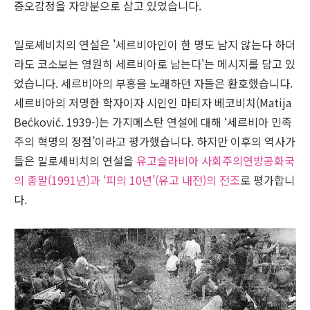
증오감정을 자양분으로 삼고 있었습니다.
밀로셰비치의 연설은 '세르비아인이 한 명도 남지 않는다 하더
라도 코소보는 영원히 세르비아로 남는다'는 메시지를 담고 있
었습니다. 세르비아의 부흥을 노래하던 자들은 환호했습니다.
세르비아의 저명한 학자이자 시인인 마티자 베코비치(Matija
Bećković. 1939-)는 가지메스탄 연설에 대해 ‘세르비아 민족
주의 혁명의 정점’이라고 평가했습니다.
하지만 이후의 역사가
들은 밀로셰비치의 연설을
유고슬라비아 사회주의연방공화국
의 종말(1991년)과 ‘피의 10년’(유고 내전)의 전조
로 평가합니
다.