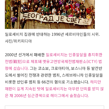
밀로셰비치 집권에 반대하는 1996년 세르비아인들의 시위.
사진/위키피디아
2000년 선거에서 패배한
밀로셰비치는 인종말살을 총지휘한
전범(戰犯)으로 체포돼 옛유고연방국제전범재판소(ICTY) 법
정에 섰습니다.
그는 코소보, 크로아티아, 보스니아 등 발칸반
도에서 벌어진 전쟁과 관련한 범죄, 스레브레니차 인종말살을
비롯한 반인류 범죄 등 66건의 혐의로 기소됐습니다.
하지만
재판이 길게 지속된 탓에 밀로셰비치는 아무런 단죄를 받지 않
은 채 2006년 심근경색으로 헤이그에서 숨졌습니다.