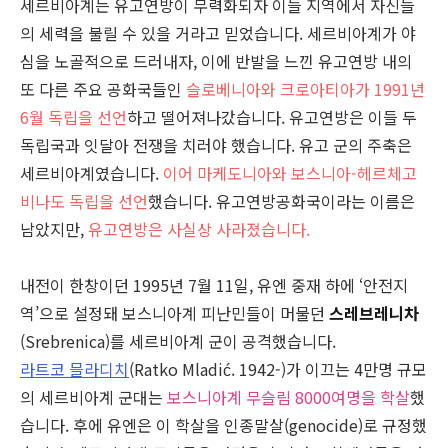
세르비아계는 유고연방이 무력화되자 이들 지역에서 자신들
의 세력을 불릴 수 있을 거라고 믿었습니다. 세르비아계가 야
심을 노골적으로 드러내자, 이에 반발을 느낀 유고연방 내의
또 다른 주요 공화국들인
슬로베니아와 크로아티아가 1991년
6월 독립을 선언
하고 떨어져나갔습니다. 유고연방은 이들 두
독립국과 잇달아 전쟁을 치러야 했습니다. 유고 군의 주축은
세르비아계였습니다.
이어 마케도니아와 보스니아-헤르체고
비나도 독립을 선언
했습니다. 유고연방공화국이라는 이름은
남았지만,
유고연방은 사실상 사라졌습니다.
내전이 한창이던 1995년 7월 11일, 유엔 중재 하에 ‘안전지
역’으로 설정돼 보스니아계 피난민들이 머물던
스레브레니차
(Srebrenica)를 세르비아계 군이 공격했습니다.
라트코 믈라디치
(Ratko Mladić. 1942-)가 이끄는 4만명 규모
의 세르비아계 군대는
보스니아계 무슬림 8000여명을 학살
했
습니다. 후에 유엔은 이 학살을 인종말살(genocide)로 규정했