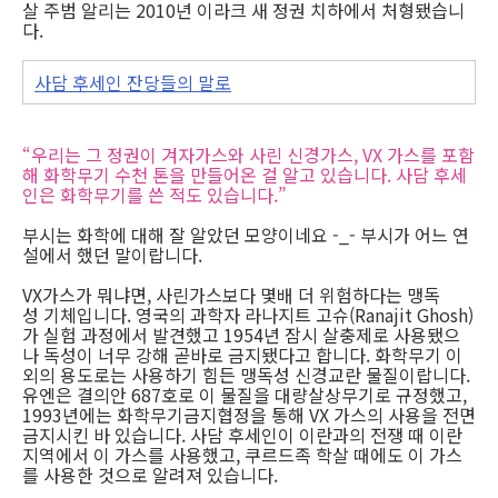
살 주범 알리는 2010년 이라크 새 정권 치하에서 처형됐습니
다.
사담 후세인 잔당들의 말로
“우리는 그 정권이 겨자가스와 사린 신경가스, VX 가스를 포함
해 화학무기 수천 톤을 만들어온 걸 알고 있습니다. 사담 후세
인은 화학무기를 쓴 적도 있습니다.”
부시는 화학에 대해 잘 알았던 모양이네요 -_- 부시가 어느 연
설에서 했던 말이랍니다.
VX가스가 뭐냐면, 사린가스보다 몇배 더 위험하다는 맹독
성 기체입니다. 영국의 과학자 라나지트 고슈(Ranajit Ghosh)
가 실험 과정에서 발견했고 1954년 잠시 살충제로 사용됐으
나 독성이 너무 강해 곧바로 금지됐다고 합니다. 화학무기 이
외의 용도로는 사용하기 힘든 맹독성 신경교란 물질이랍니다.
유엔은 결의안 687호로 이 물질을 대량살상무기로 규정했고,
1993년에는 화학무기금지협정을 통해 VX 가스의 사용을 전면
금지시킨 바 있습니다. 사담 후세인이 이란과의 전쟁 때 이란
지역에서 이 가스를 사용했고, 쿠르드족 학살 때에도 이 가스
를 사용한 것으로 알려져 있습니다.