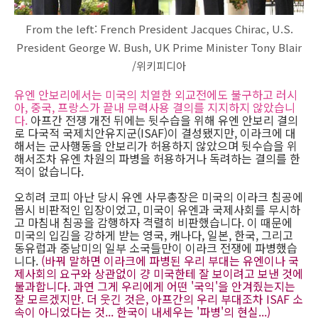
From the left: French President Jacques Chirac, U.S.
President George W. Bush, UK Prime Minister Tony Blair
/위키피디아
유엔 안보리에서는 미국의 치열한 외교전에도 불구하고 러시
아, 중국, 프랑스가 끝내 무력사용 결의를 지지하지 않았습니
다.
아프간 전쟁 개전 뒤에는 뒷수습을 위해 유엔 안보리 결의
로 다국적 국제치안유지군(ISAF)이 결성됐지만, 이라크에 대
해서는 군사행동을 안보리가 허용하지 않았으며 뒷수습을 위
해서조차 유엔 차원의 파병을 허용하거나 독려하는 결의를 한
적이 없습니다.
오히려 코피 아난 당시 유엔 사무총장은 미국의 이라크 침공에
몹시 비판적인 입장이었고, 미국이 유엔과 국제사회를 무시하
고 마침내 침공을 감행하자 격렬히 비판했습니다. 이 때문에
미국의 입김을 강하게 받는 영국, 캐나다, 일본, 한국, 그리고
동유럽과 중남미의 일부 소국들만이 이라크 전쟁에 파병했습
니다.
(바꿔 말하면 이라크에 파병된 우리 부대는 유엔이나 국
제사회의 요구와 상관없이 걍 미국한테 잘 보이려고 보낸 것에
불과합니다. 과연 그게 우리에게 어떤 '국익'을 안겨줬는지는
잘 모르겠지만. 더 웃긴 것은, 아프간의 우리 부대조차 ISAF 소
속이 아니었다는 것... 한국이 내세우는 '파병'의 현실...)