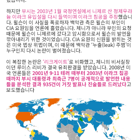
하지만
부시는 2003년 1월 국정연설에서 니제르 산 정제우라
늄 이라크 유입설을 다시 들먹이며 이라크 침공을 주장
했습니
다. 윌슨이 이 사실을 폭로하자 백악관 측은 윌슨의 부인이
CIA 요원임을 언론에 흘렸습니다. 체니가 아니라 부인의 요청
때문에 윌슨이 니제르에 갔다고 암시함으로서 윌슨의 발언을
깎아내리기 위한 것이었습니다. CIA 요원의 신원을 밝히는 것
은 미국 법상 위법이며, 이 때문에 백악관 ‘누출(leak) 주범’이
누구인지 다시 논란이 벌어졌습니다.
이 복잡한 논란은
‘리크게이트’
로 비화했고, 체니의 비서실장
이던 루이스 리비가 결국 유죄판결을 받았습니다. 2008년 미
국 언론들은
2001년 9·11 테러 때부터 2003년 이라크 침공
때까지 부시 대통령과 최측근 7명이 공개적으로 발언한 내용
들을 분석한 결과 935건이 거짓 발표나 진술들로 드러났다
고
보도했습니다