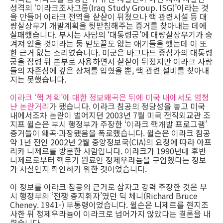
성격의 ‘이라크조사그룹(Iraq Study Group. ISG)’이라는 것
을 만들어 이라크 전역을 샅샅이 뒤졌으나 핵 관련시설 등 대
량살상무기 개발계획을 뒷받침해주는 증거를 찾아내는 데에
실패했습니다. 부시는 사담의 ‘대통령궁’에 대량살상무기가 숨
겨져 있을 것이라는 둥 밑도끝도 없는 애기들을 했는데 이 또
한 근거 없는 소리였습니다. 미군은 바그다드 중심가의 대통령
궁을 점령 뒤 본부로 사용하면서 샅샅이 뒤졌지만 이라크 사람
들의 자존심에 깊은 상처를 입혔을 뿐, 핵 관련 설비를 찾아내
지는 못했습니다.
이라크 ‘핵 계획’에 대한 정보왜곡은 뒤에 미국 내에서도 엄청
난 논란거리
가 됐습니다. 이라크 침공의 정당성을 놓고 미국
내에서조차 논란이 벌어지던 2003년 7월 미국 전직외교관 조
지프 윌슨은 부시 행정부가 주장한 ‘이라크 핵개발 프로그램’
증거들이 왜곡·과장됐음을 폭로했습니다. 윌슨은 이라크 침공
약 1년 전인 2002년 2월 중앙정보국(CIA)의 요청에 따라 아프
리카 니제르를 방문한 사람입니다. 이라크가 1990년대 후반
니제르로부터 핵무기 원료인 정제우라늄을 구입했다는 정보
가 사실인지 확인하기 위한 것이었습니다.
이 정보를 이라크 침공의 근거로 삼자고 강력 주장한 것은 부
시 행정부의 ‘전쟁 총지휘자’였던 딕 체니(Richard Bruce
Cheney. 1941-) 부통령이었습니다. 윌슨은 니제르를 현지조
사한 뒤 정제우라늄이 이라크로 넘어가지 않았다는 결론을 내
렸습니다.