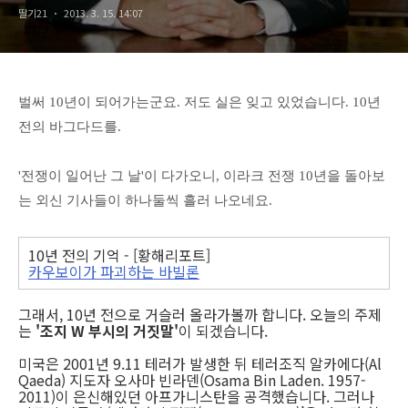
딸기21
2013. 3. 15. 14:07
벌써 10년이 되어가는군요. 저도 실은 잊고 있었습니다. 10년
전의 바그다드를.
'전쟁이 일어난 그 날'이 다가오니, 이라크 전쟁 10년을 돌아보
는 외신 기사들이 하나둘씩 흘러 나오네요.
10년 전의 기억 - [황해리포트]
카우보이가 파괴하는 바빌론
그래서, 10년 전으로 거슬러 올라가볼까 합니다. 오늘의 주제
는
'조지 W 부시의 거짓말'
이 되겠습니다.
미국은 2001년 9.11 테러가 발생한 뒤 테러조직 알카에다(Al
Qaeda) 지도자 오사마 빈라덴(Osama Bin Laden. 1957-
2011)이 은신해있던 아프가니스탄을 공격했습니다. 그러나