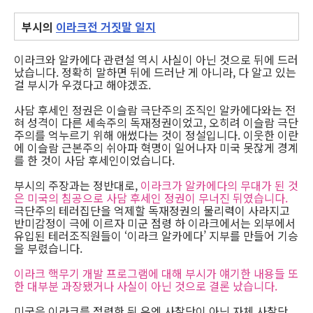
부시의
이라크전 거짓말 일지
이라크와 알카에다 관련설 역시 사실이 아닌 것으로 뒤에 드러
났습니다. 정확히 말하면 뒤에 드러난 게 아니라, 다 알고 있는
걸 부시가 우겼다고 해야겠죠.
사담 후세인 정권은 이슬람 극단주의 조직인 알카에다와는 전
혀 성격이 다른 세속주의 독재정권이었고, 오히려 이슬람 극단
주의를 억누르기 위해 애썼다는 것이 정설입니다. 이웃한 이란
에 이슬람 근본주의 쉬아파 혁명이 일어나자 미국 못잖게 경계
를 한 것이 사담 후세인이었습니다.
부시의 주장과는 정반대로,
이라크가 알카에다의 무대가 된 것
은 미국의 침공으로 사담 후세인 정권이 무너진 뒤였습니다.
극단주의 테러집단을 억제할 독재정권의 물리력이 사라지고
반미감정이 극에 이르자 미군 점령 하 이라크에서는 외부에서
유입된 테러조직원들이 ‘이라크 알카에다’ 지부를 만들어 기승
을 부렸습니다.
이라크 핵무기 개발 프로그램에 대해 부시가 얘기한 내용들 또
한 대부분 과장됐거나 사실이 아닌 것으로 결론 났습니다.
미국은 이라크를 점령한 뒤 유엔 사찰단이 아닌 자체 사찰단