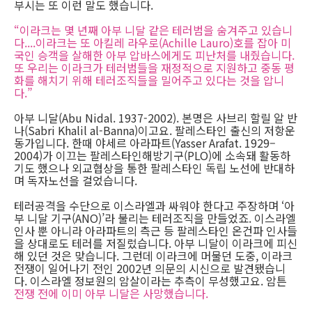
부시는 또 이런 말도 했습니다.
“이라크는 몇 년째 아부 니달 같은 테러범을 숨겨주고 있습니
다....이라크는 또 아킬레 라우로(Achille Lauro)호를 잡아 미
국인 승객을 살해한 아부 압바스에게도 피난처를 내줬습니다.
또 우리는 이라크가 테러범들을 재정적으로 지원하고 중동 평
화를 해치기 위해 테러조직들을 밀어주고 있다는 것을 압니
다.”
아부 니달(Abu Nidal. 1937-2002). 본명은 사브리 할릴 알 반
나(Sabri Khalil al-Banna)이고요. 팔레스타인 출신의 저항운
동가입니다. 한때 야세르 아라파트(Yasser Arafat. 1929–
2004)가 이끄는 팔레스타인해방기구(PLO)에 소속돼 활동하
기도 했으나 외교협상을 통한 팔레스타인 독립 노선에 반대하
며 독자노선을 걸었습니다.
테러공격을 수단으로 이스라엘과 싸워야 한다고 주장하며 ‘아
부 니달 기구(ANO)’라 불리는 테러조직을 만들었죠. 이스라엘
인사 뿐 아니라 아라파트의 측근 등 팔레스타인 온건파 인사들
을 상대로도 테러를 저질렀습니다. 아부 니달이 이라크에 피신
해 있던 것은 맞습니다. 그런데 이라크에 머물던 도중, 이라크
전쟁이 일어나기 전인 2002년 의문의 시신으로 발견됐습니
다. 이스라엘 정보원의 암살이라는 추측이 무성했고요. 암튼
전쟁 전에 이미 아부 니달은 사망했습니다.