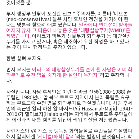
것이었을 뿐.
부시 행정부 안팎에 포진한 신보수주의자들, 이른바 ‘네오콘
(neo-conservatives)’들은 사담 후세인 정권을 제거해야 한
다는 명분을 찾으려 애를 썼습니다.
알카에다 연계설이 받아들
여지지 않자 그 다음에 내놓은 것은
‘대량살상무기(WMD)’
문
제였습니다.
이라크가 핵무기·생물무기·화학무기 등 대량살상
무기를 가지고 있거나, 혹은 제조하기 위한 작업을 하고 있다
는 것이 부시 행정부의 주장이었습니다.
한번 살펴 보지요.
먼저 부시는
이라크의 대량살상무기를 손에 쥔 사담은 이미 화
학무기로 수천 명을 숨지게 한 살인마 독재자”
라고 주장합니
다.
사실입니다. 사담 후세인은 이란-이라크 전쟁(1980-1988) 끝
무렵인 1980년대 말 북부 쿠르드 지역에서 분리 독립을 요구
하는 쿠르드족 수천 명을 화학무기로 학살했습니다. 사담 후세
인의 측근인 알리 하산 알 마지드(Ali Hassan al-Majid. 1941-
2010)가 할라브자(Halabja)라는 지역에서 쿠르드족 주민들에
게 이란과의 내통 혐의를 뒤집어 씌워 학살을 저질렀습니다.
사린가스와 VX 가스 등 맹독성 화학물질로 주민들을 학살했다
해서 알리에겐
‘케미컬(화학) 알리’
라는 별명이 붙었습니다. 학