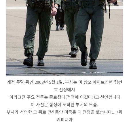
개전 두달 뒤인 2003년 5월 1일, 부시는 미 항모 에이브러햄 링컨
호 선상에서
"이라크전 주요 전투는 종료됐다(전쟁에 이겼다!)고 선언합니다.
이 사진은 함상에 도착한 부시의 모습.
부시가 선언한 그 뒤로 7년 동안 미국은 더 전쟁을 했습니다... /위
키피디아