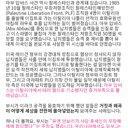
아부 압바스 사건 역시 팔레스타인과 관계돼 있습니다. 1985
년 10월 팔레스타인 무장저항조직인 팔레스타인해방전선
(Palestine Liberation Front. PLF) 조직원 4명이 이탈리아
를 출발해 이집트로 가는 이탈리아 나폴리 선적의 호화유람선
아킬레 라우로 호를 납치하는 일이 벌어졌습니다. 아부 압바스
(Abu Abbas)를 중심으로 한 납치범들은 승객들을 인질로 잡
고 이스라엘이 붙잡아 가둔 팔레스타인 저항조직원 50명을 석
방할 것을 요구했습니다. 납치범들은 승객 중 제비를 뽑아 유
대계 미국인을 본보기로 사살한 뒤 시신을 바다로 던졌습니다
미국 레이건 정부의 강경대처 방침으로 협상이 성사되지 않자
납치범들은 사흘 만에 이집트에 투항했습니다. 납치범들이 항
공기를 타고 이집트에서 튀니지로 탈출한다는 걸 알아챈 미국
은 요격 작전까지 세워 납치범들이 이탈리아에 강제착륙하게
만드는 데 성공했습니다. 그러나 이탈리아 정부와 이집트 정
부, 그리고 아라파트 PLO 의장 간의 물밑 밀약 때문에 이탈리
아 측은 미국에 납치범들을 인도하길 거부했습니다.
아부 압바
스는 이탈리아에서 테러 혐의로 기소됐지만 증거부족으로 풀
려났습니다.
부시가 이라크 공격을 옹호하기 위해 했던 말들은
거짓과 왜곡
이 어떻게 세상을 전란에 몰아넣었는지
보여주는 사례입니다.
하나 더 볼까요. 부시는
"유엔 안보리가 사담 후세인의 무장해
제에 합의했다’"는 주장도 했습니다. 우리나라에서도 일부;;는