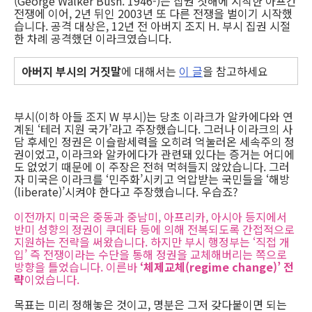
(George Walker Bush. 1946-)는 집권 첫해에 시작한 아프간
전쟁에 이어, 2년 뒤인 2003년 또 다른 전쟁을 벌이기 시작했
습니다. 공격 대상은, 12년 전 아버지 조지 H. 부시 집권 시절
한 차례 공격했던 이라크였습니다.
아버지 부시의 거짓말
에 대해서는
이 글
을 참고하세요
부시(이하 아들 조지 W 부시)는 당초 이라크가 알카에다와 연
계된 ‘테러 지원 국가’라고 주장했습니다. 그러나 이라크의 사
담 후세인 정권은 이슬람세력을 오히려 억눌러온 세속주의 정
권이었고, 이라크와 알카에다가 관련돼 있다는 증거는 어디에
도 없었기 때문에 이 주장은 전혀 먹혀들지 않았습니다. 그러
자 미국은 이라크를 ‘민주화’시키고 억압받는 국민들을 ‘해방
(liberate)’시켜야 한다고 주장했습니다. 우습죠?
이전까지 미국은 중동과 중남미, 아프리카, 아시아 등지에서
반미 성향의 정권이 쿠데타 등에 의해 전복되도록 간접적으로
지원하는 전략을 써왔습니다. 하지만 부시 행정부는 ‘직접 개
입’ 즉 전쟁이라는 수단을 통해 정권을 교체해버리는 쪽으로
방향을 틀었습니다. 이른바
‘체제교체(regime change)’ 전
략
이었습니다.
목표는 미리 정해놓은 것이고, 명분은 그저 갖다붙이면 되는