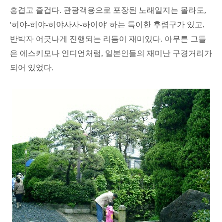
흥겹고 즐겁다. 관광객용으로 포장된 노래일지는 몰라도,
'히야-히야-히야사사-하이야' 하는 특이한 후렴구가 있고,
반박자 어긋나게 진행되는 리듬이 재미있다. 아무튼 그들
은 에스키모나 인디언처럼, 일본인들의 재미난 구경거리가
되어 있었다.