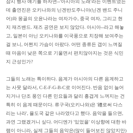
잠시 행사 얘기를 하자면--'아시아의 노래'라는 이벤트였는
데 출연진은 오키나와의 닌겐반도주니아(닌겐 밴드 주니
어)와 몽골의 오윤나라는 여자가수, 중국 여자, 그리고 현
지 재즈밴드. 재즈 공연은 보지 않았다. 아시아--라고 해놓
고, 일본이 아닌 오키나와를 이국풍으로 치장해 보여주는
걸 보니, 어쩐지 가슴이 아팠다. 어떤 종류든 갭이 느껴질
때 마음이 낮은 쪽으로 기울면서 편치않아지는 것은 식민
지 근성인가?
그들의 노래는 특이하다. 음계가 아시아의 다른 음계하고
는 사뭇 달라서, C-E-F-G-B-C로 이어진다. 반음 없이 늘어
지거나 단조 풍인 다른 민요들과 달리 흥겹게 느껴지는 건
특히 이 음계 때문이다. 류구국(오키나와)은 '禮로써 다스
리는 나라', 율도국 같은 나라였다고 했다. 음악을 들으면,
과연 그랬겠거니 싶다. 어디엔가 '있었을' 이상향에 대한 바
램이 아니라, 실제 그들의 음악은(많이 들어보진 않았지만)