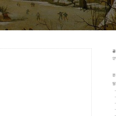
공
안
분
딸