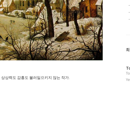
최
방
T
To
문
떤 상상력도 감흥도 불러일으키지 않는 작가.
자
Ye
수