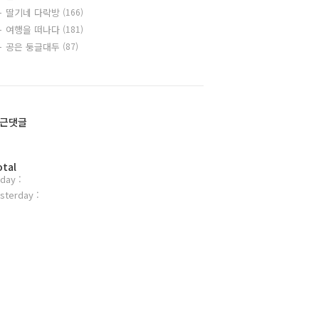
딸기네 다락방
(166)
여행을 떠나다
(181)
공은 둥글대두
(87)
근댓글
otal
day :
sterday :