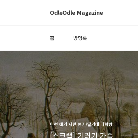
OdleOdle Magazine
홈
방명록
이런 얘기 저런 얘기/딸기네 다락방
[스크랩] 기러기 가족