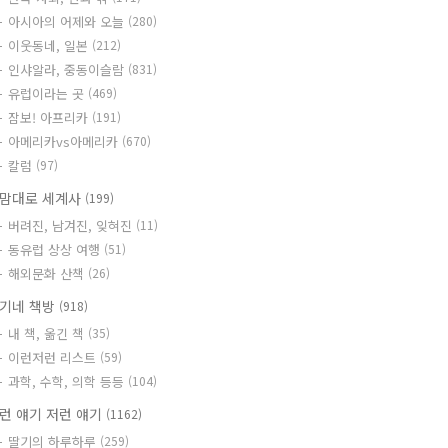
아시아의 어제와 오늘
(280)
이웃동네, 일본
(212)
인샤알라, 중동이슬람
(831)
유럽이라는 곳
(469)
잠보! 아프리카
(191)
아메리카vs아메리카
(670)
칼럼
(97)
맘대로 세계사
(199)
버려진, 남겨진, 잊혀진
(11)
동유럽 상상 여행
(51)
해외문화 산책
(26)
기네 책방
(918)
내 책, 옮긴 책
(35)
이런저런 리스트
(59)
과학, 수학, 의학 등등
(104)
런 얘기 저런 얘기
(1162)
딸기의 하루하루
(259)