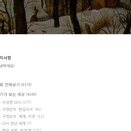
지사항
녕하세요!
류 전체보기
(6379)
기가 보는 세상
(4100)
수상한 GPS
(277)
구정은의 '현실지구'
(61)
구정은의 '세계, 이곳'
(11)
다시 만난 세계
(7)
한국 사회, 안과 밖
(171)