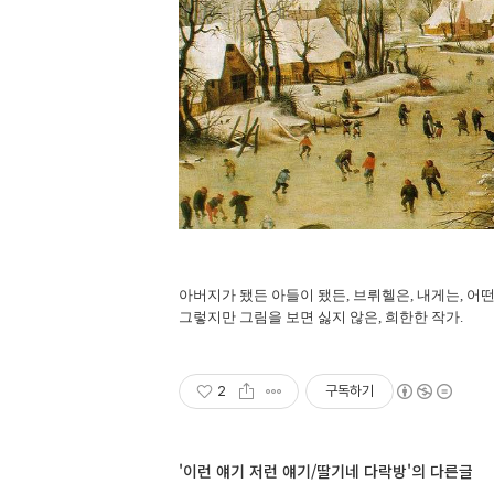
아버지가 됐든 아들이 됐든, 브뤼헬은, 내게는, 어
그렇지만 그림을 보면 싫지 않은, 희한한 작가.
2
구독하기
'이런 얘기 저런 얘기/딸기네 다락방'의 다른글