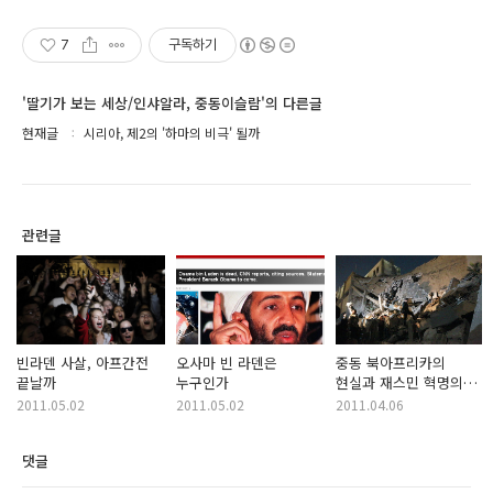
7
구독하기
'딸기가 보는 세상/인샤알라, 중동이슬람'의 다른글
현재글
시리아, 제2의 '하마의 비극' 될까
관련글
빈라덴 사살, 아프간전
오사마 빈 라덴은
중동 북아프리카의
끝날까
누구인가
현실과 재스민 혁명의
의미 -1강
2011.05.02
2011.05.02
2011.04.06
댓글