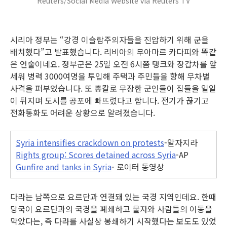
Reuters/Social Media Website via Reuters TV
시리아 정부는 “강경 이슬람주의자들을 진압하기 위해 군을
배치했다”고 발표했습니다. 리비아의 무아마르 카다피와 똑같
은 언술이네요. 정부군은 25일 오전 6시쯤 탱크와 장갑차를 앞
세워 병력 3000여명을 투입해 주택과 주민들을 향해 무차별
사격을 퍼부었습니다. 또 총칼로 무장한 군인들이 집들을 일일
이 뒤지며 도시를 공포에 빠뜨렸다고 합니다.
전기가 끊기고
전화통화도 어려운 상황으로 알려졌습니다.
Syria intensifies crackdown on protests
-알자지라
Rights group: Scores detained across Syria
-AP
Gunfire and tanks in Syria
- 로이터 동영상
다라는 남쪽으로 요르단과 연결돼 있는 국경 지역인데요. 한때
당국이 요르단과의 국경을 폐쇄하고 물자와 사람들의 이동을
막았다는, 즉 다라를 사실상 봉쇄하기 시작했다는 보도도 있었