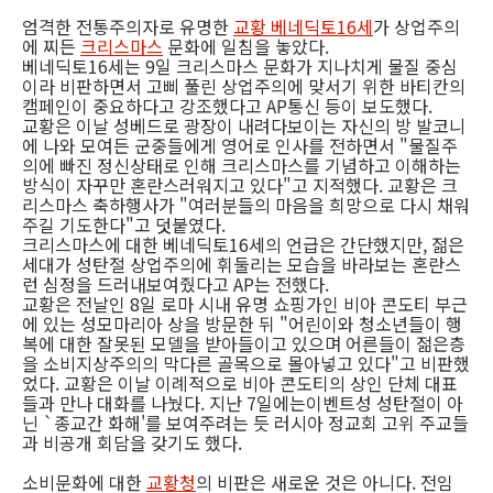
엄격한 전통주의자로 유명한
교황 베네딕토16세
가 상업주의
에 찌든
크리스마스
문화에 일침을 놓았다.
베네딕토16세는 9일 크리스마스 문화가 지나치게 물질 중심
이라 비판하면서 고삐 풀린 상업주의에 맞서기 위한 바티칸의
캠페인이 중요하다고 강조했다고 AP통신 등이 보도했다.
교황은 이날 성베드로 광장이 내려다보이는 자신의 방 발코니
에 나와 모여든 군중들에게 영어로 인사를 전하면서 "물질주
의에 빠진 정신상태로 인해 크리스마스를 기념하고 이해하는
방식이 자꾸만 혼란스러워지고 있다"고 지적했다. 교황은 크
리스마스 축하행사가 "여러분들의 마음을 희망으로 다시 채워
주길 기도한다"고 덧붙였다.
크리스마스에 대한 베네딕토16세의 언급은 간단했지만, 젊은
세대가 성탄절 상업주의에 휘둘리는 모습을 바라보는 혼란스
런 심정을 드러내보여줬다고 AP는 전했다.
교황은 전날인 8일 로마 시내 유명 쇼핑가인 비아 콘도티 부근
에 있는 성모마리아 상을 방문한 뒤 "어린이와 청소년들이 행
복에 대한 잘못된 모델을 받아들이고 있으며 어른들이 젊은층
을 소비지상주의의 막다른 골목으로 몰아넣고 있다"고 비판했
었다. 교황은 이날 이례적으로 비아 콘도티의 상인 단체 대표
들과 만나 대화를 나눴다. 지난 7일에는이벤트성 성탄절이 아
닌 `종교간 화해'를 보여주려는 듯 러시아 정교회 고위 주교들
과 비공개 회담을 갖기도 했다.
소비문화에 대한
교황청
의 비판은 새로운 것은 아니다. 전임