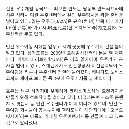
신흥 우주개발 강국으로 떠오른 인도는 남동부 안드라프라데
시주 사티시 다완 우주센터에서 유인 우주탐사를 위한 준비를
벌이고 있다. 일본 우주국(JAXA)은 규슈(九州) 남쪽 타네가시
마(種子島)와 가고시마(鹿兒島)현 우치노우라(內之浦)에 우
주센터를 두고 있다.
민간 우주여행 시대를 앞두고 세계 곳곳에 우주기지 건설 붐이
일고 있다. 싱가포르는 2009년 로켓발사센터의 문을 열 계획
이다.
아랍에미리트연합(UAE)은 라스 알카이마 우주기지 공
사를 벌이고 있고, 스웨덴에서도 민간항공사 버진갤럭틱이 우
주여행용 키루나 우주센터 건설에 들어갔다. 캐나다도 노바스
코셔의 케이프 브레튼 등 3곳에 우주기지를 열 계획이다.
호주는 남부 사막지대 우메라와 크리스마스섬에 로켓기지를
만들기 위해 검토작업을 벌이고 있다. 미국에는 텍사스주 콘랜
치 로켓센터 등 민간 우주센터가 이미 여러개 있으며, 민간 우
주여행 회사들이 공동투자해 캘리포니아 해안지대에 `오션오
딧세이'라는 이름의 거대한 우주여행기지를 만들려 하고 있는
것으로 알려졌다.