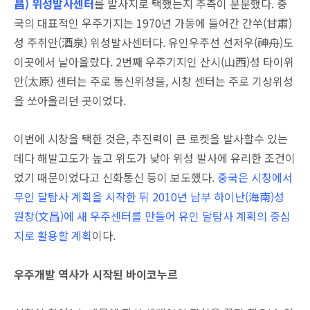
昌) 위성발사센터
를 발사지로 택했는지 추측이 분분했다. 중
국의 대표적인 우주기지는 1970년 가동에 들어간 간쑤(甘肅)
성 주취안(酒泉) 위성발사센터다. 유인우주선 선저우(神舟)도
이곳에서 날아올랐다. 2번째 우주기지인 산시(山西)성 타이위
안(太原) 센터는 주로 통신위성을, 시창 센터는 주로 기상위성
을 쏘아올리던 곳이었다.
이번에 시창을 택한 것은, 추진력이 큰 로켓을 발사할수 있는
데다 해발고도가 높고 위도가 낮아 위성 발사에 유리한 조건이
었기 때문이었다고 신화통신 등이 보도했다.
중국은 시창에서
무인 달탐사 계획을 시작한 뒤 2010년 남부 하이난(海南)성
원창(文昌)에 새 우주센터를 만들어 유인 달탐사 계획의 중심
지로 활용할 계획
이다.
우주개발 역사가 시작된 바이코누르