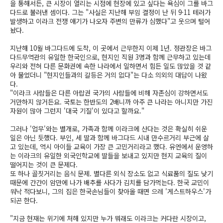
을 통해서든, 큰 시장이 열리는 시점에 현장에 있고 싶다는 욕심이 그를 바그
다드로 불러낸 셈이다. 그는 "사실은 지난해 부임 결정이 난 뒤 9·11 테러가
발생하고 이라크 전쟁 얘기가 나오자 주변의 만류가 심했다"고 웃으며 털어
놨다.
지난해 10월 바그다드에 도착, 이 곳에서 근무한지 이제 1년. 정관장은 바그
다드무역관의 유일한 한국인으로, 현지인 직원 3명과 함께 근무하고 있는데
우리와 전혀 다른 문화권에 속한 나라에서 일하면서 힘든 일도 많았을 것 같
아 물었더니 "현지인들과의 갈등은 거의 없다"는 다소 의외의 대답이 나왔
다.
"이라크 사람들은 다른 아랍권 국가의 사람들에 비해 자존심이 강하면서도
거만하지 않거든요. 국토는 한반도의 2배니까 아주 큰 나라는 아니지만 가진
자원이 많아 그런지 '대국 기질'이 있다고 할까요."
그러나 '업무'와는 별개로, 가족과 함께 이라크에 산다는 것은 확실히 쉬운
일은 아닌 듯했다. 부인, 세 딸과 함께 바그다드 시내 만수르거리 부근에 살
고 있는데, 역시 아이들 교육이 가장 큰 고민거리라고 했다. 유엔에서 운영하
는 이라크의 유일한 외국인학교에 딸들을 보내고 있지만 현지 교육의 질이
떨어지는 것이 큰 문제다.
또 하나 골칫거리는 음식 문제. 별다른 외식 장소도 없고 식료품의 질도 낮기
때문에 간간이 암만에 나가 배추를 사다가 김치를 담가먹는다. 한국 교민이
워낙 적다보니, 그의 집은 한국손님들이 찾아올 때면 으레 '게스트하우스'가
되곤 한다.
"지금 현재는 위기에 처해 있지만 누가 뭐래도 이라크는 커다란 시장이고,