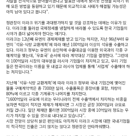
사찰을 전격적으로 받아들이겠다고 발표한 데에서 보이듯 전쟁을 피하기 위
해 모든 방법을 동원하고 있기 때문에 외교적으로 사태가 해결될 가능성은
아직 남아 있다고 봅니다".
정관장이 이라크 위기를 과대평가하지 말 것을 강조하는 데에는 이유가 있
다. 이라크를 둘러싼 국제정세를 냉철하게 바라볼 수 있도록 한국 기업들의
시야가 좀더 넓어져야 한다는 얘기다.
이라크는 12년째 유엔의 경제제재를 받고 있기는 하지만, 지난 96년부터 유
엔의 '석유-식량 교환계획'에 따라 매년 100억달러 이상의 석유를 수출하고
있다. 이라크 정부는 유엔의 승인하에 수출대금을 이용한 외국과의 각종 구
매계약을 맺는데, '우호국' 순서에 따라 계약대상 기업을 결정한다. "그런데
이 100억달러 시장의 대부분을 러시아 기업들이 차지하고 있고, 우리 기업
들은 한국이라는 이름을 못 내걸고 러시아 업체를 통해 '서럽게' 수출해야 하
는 처지입니다."
지난해 '석유-식량 교환계획'에 따라 이라크 정부와 국내 기업간에 맺어진
물품 구매계약액은 총 7300만 달러. 수출품목은 중장비를 포함, 차량이
80%에 이르고 각종 기계류가 나머지를 차지한다.
"1600억달러 규모에 이르는 우리나라의 전체 수출액에서 차지하는 비중을
보자면 턱없이 적지만 제재가 해제되면 그 시장은 곧장 300억달러 규모로
커질 겁니다. 일단 제재만 풀리면 300억달러 시장 중에 10억달러 정도는 우
리가 차지할 수 있을 것으로 내다보고 있습니다".
시장 전망이 상당히 밝은 편인데도 아직까지 이라크 시장에 대한 국내기업들
의 적극적인 진출은 그리 많지는 않다고 정관장은 안타까워했다.