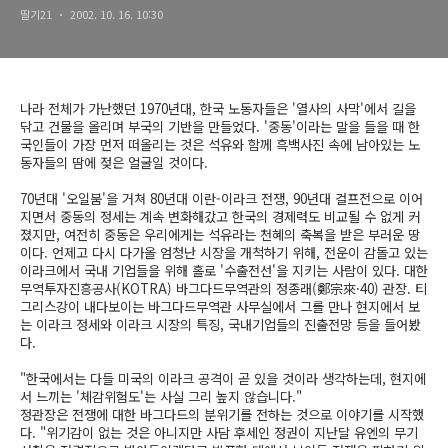
딸기21
2002. 10. 16. 10:30
나라 전체가 가난했던 1970년대, 한국 노동자들은 '열사의 사막'에서 길을
닦고 건물을 올리며 부국의 기반을 만들었다. '중동'이라는 말을 들을 때 한
국인들이 가장 먼저 떠올리는 것은 석유와 함께 흑백사진 속에 남아있는 노
동자들의 땀에 젖은 얼굴일 것이다.
70년대 '오일붐'을 거쳐 80년대 이란-이라크 전쟁, 90년대 걸프전으로 이어
지면서 중동의 정세는 계속 변화해갔고 한국의 경제력도 비교될 수 없게 커
졌지만, 여전히 중동은 우리에게는 석유라는 천혜의 축복을 받은 부러운 땅
이다. 언제고 다시 다가올 엄청난 시장을 개척하기 위해, 전운이 감돌고 있는
이라크에서 국내 기업들을 위해 홀로 '수출전선'을 지키는 사람이 있다. 대한
무역투자진흥공사(KOTRA) 바그다드무역관의 정종래(鄭宗來·40) 관장. 티
그리스강이 내다보이는 바그다드무역관 사무실에서 그를 만나 현지에서 보
는 이라크 정세와 이라크 시장의 특징, 국내기업들의 진출전망 등을 들어봤
다.
"한국에서는 다들 미국의 이라크 공격이 곧 있을 것이라 생각하는데, 현지에
서 느끼는 '체감위험도'는 사실 그리 높지 않습니다."
정관장은 전쟁에 대한 바그다드의 분위기를 전하는 것으로 이야기를 시작했
다. "위기감이 없는 것은 아니지만 사담 후세인 정권이 지난달 유엔의 무기