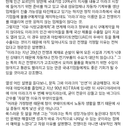
현재 인근 요르단의 암만에 국내기업 10여곳이 지사를 내놓고 이라크 시장
에 들어가기 위한 준비를 하고 있고 국내 섬유업체나 자동차·기계부품 생산
업체들이 진출 가능성을 타진해오고 있기는 하지만 정작 이라크측에서 국내
기업들에 물품구매계약을 제의하는데도 '이라크'라는 이름만 듣고 전쟁위기
를 떠올리며 선뜻 응하지 않는 업체들이 많다는 것.
그렇지만 '석유-식량교환계획'과 연계해 이라크 정부와 공식 구매계약을 하
지 않더라도 이라크의 민간 바이어들을 통해 국산 제품을 수출할 길이 지금
도 열려 있고, 이 경우 암만과 아랍에미리트연합(UAE)의 두바이 등을 통해
수출되는 것이기 때문에 아직 일어나지도 않은 전쟁을 걱정할 이유는 전혀
없다고 정관장은 설명했다.
"이라크는 지난 20년간 전쟁과 제재로 손발이 묶여 모든 시설과 기계가 낙후
된 상태이기 때문에 자동차나 전자·전기부품의 수요가 대단히 많습니다." 그
는 특히 최근 전쟁위기가 고조되면서 오히려 물품을 확보하기 위한 수입이
많아지고 통관도 빨라지고 있는 만큼 국내기업들에게도 좋은 기회가 될 수
있을 것이라고 강조했다.
열성 어린 설명을 듣다보니, 문득 그와 이라크의 '인연'이 궁금해졌다. 외국
어대 아랍어과를 졸업하고 지난 90년 KOTRA에 입사한 뒤 사우디아라비아
에 이어 이라크가 두 번째 부임지라는데, 굳이 전운이 감돌고 있는 바그다드
근무를 '자원'한 이유가 무엇이었을까.
"어려운 가정형편 때문에 형이 쿠웨이트에서 노동자 생활을 했기 때문에 사
실 중동이 제게 낯선 곳은 아닙니다."
쑥스러운 듯 말을 꺼낸 그는 "이라크는 특히 성장가능성이 높은데다 정치적
인 문제만 해결되면 성과가 바로 가시적으로 나타날 수 있는 곳이라는 점에
서 매력을 느꼈다"고 자원 이유를 설명했다. 전쟁이든 아니면 내부적인 개혁