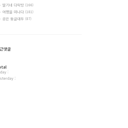
딸기네 다락방
(166)
여행을 떠나다
(181)
공은 둥글대두
(87)
근댓글
otal
day :
sterday :