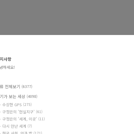
지사항
녕하세요!
류 전체보기
(6377)
기가 보는 세상
(4098)
수상한 GPS
(275)
구정은의 '현실지구'
(61)
구정은의 '세계, 이곳'
(11)
다시 만난 세계
(7)
한국 사회, 안과 밖
(171)