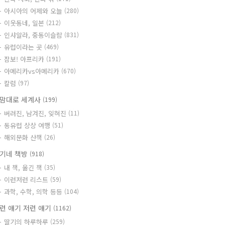
아시아의 어제와 오늘
(280)
이웃동네, 일본
(212)
인샤알라, 중동이슬람
(831)
유럽이라는 곳
(469)
잠보! 아프리카
(191)
아메리카vs아메리카
(670)
칼럼
(97)
맘대로 세계사
(199)
버려진, 남겨진, 잊혀진
(11)
동유럽 상상 여행
(51)
해외문화 산책
(26)
기네 책방
(918)
내 책, 옮긴 책
(35)
이런저런 리스트
(59)
과학, 수학, 의학 등등
(104)
런 얘기 저런 얘기
(1162)
딸기의 하루하루
(259)