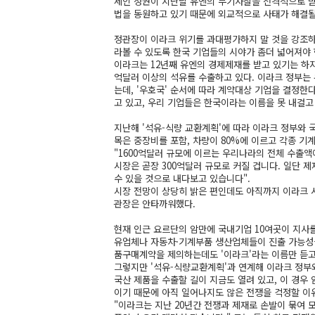
세인 정권이 지난달 유엔의 무기사찰을 전격적으로 받
법을 동원하고 있기 때문에 외교적으로 사태가 해결될
정관장이 이라크 위기를 과대평가하지 말 것을 강조하
라볼 수 있도록 한국 기업들의 시야가 좀더 넓어져야 
이라크는 12년째 유엔의 경제제재를 받고 있기는 하지만
억달러 이상의 석유를 수출하고 있다. 이라크 정부는
는데, '우호국' 순서에 따라 계약대상 기업을 결정한
고 있고, 우리 기업들은 한국이라는 이름을 못 내걸고
지난해 '석유-식량 교환계획'에 따라 이라크 정부와 국
목은 중장비를 포함, 차량이 80%에 이르고 각종 기
"1600억달러 규모에 이르는 우리나라의 전체 수출
시장은 곧장 300억달러 규모로 커질 겁니다. 일단 제
수 있을 것으로 내다보고 있습니다".
시장 전망이 상당히 밝은 편인데도 아직까지 이라크 
관장은 안타까워했다.
현재 인근 요르단의 암만에 국내기업 10여곳이 지사를
유업체나 자동차·기계부품 생산업체들이 진출 가능성
품구매계약을 제의하는데도 '이라크'라는 이름만 듣고
그렇지만 '석유-식량교환계획'과 연계해 이라크 정부
국산 제품을 수출할 길이 지금도 열려 있고, 이 경우
이기 때문에 아직 일어나지도 않은 전쟁을 걱정할 이
"이라크는 지난 20년간 전쟁과 제재로 손발이 묶여