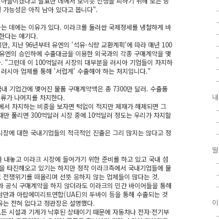
아들이겠다고 발표한 데에서 보이듯 전쟁을 피하기 위해 모든 방
 가능성은 아직 남아 있다고 봅니다".
는 데에는 이유가 있다. 이라크를 둘러싼 국제정세를 냉철하게 바
한다는 얘기다.
, 지난 96년부터 유엔의 '석유-식량 교환계획'에 따라 매년 100
 유엔의 승인하에 수출대금을 이용한 외국과의 각종 구매계약을 맺
다. "그런데 이 100억달러 시장의 대부분을 러시아 기업들이 차지하
 러시아 업체를 통해 '서럽게' 수출해야 하는 처지입니다."
내 기업간에 맺어진 물품 구매계약액은 총 7300만 달러. 수출품
내
계류가 나머지를 차지한다.
액에서 차지하는 비중을 보자면 턱없이 적지만 제재가 해제되면 그
재만 풀리면 300억달러 시장 중에 10억달러 정도는 우리가 차지할
시장에 대한 국내기업들의 적극적인 진출은 그리 많지는 않다고 정
딸
 내놓고 이라크 시장에 들어가기 위한 준비를 하고 있고 국내 섬
을 타진해오고 있기는 하지만 정작 이라크측에서 국내기업들에 물
 전쟁위기를 떠올리며 선뜻 응하지 않는 업체들이 많다는 것.
와 공식 구매계약을 하지 않더라도 이라크의 민간 바이어들을 통해
 암만과 아랍에미리트연합(UAE)의 두바이 등을 통해 수출되는 것
이
유는 전혀 없다고 정관장은 설명했다.
 모든 시설과 기계가 낙후된 상태이기 때문에 자동차나 전자·전기부