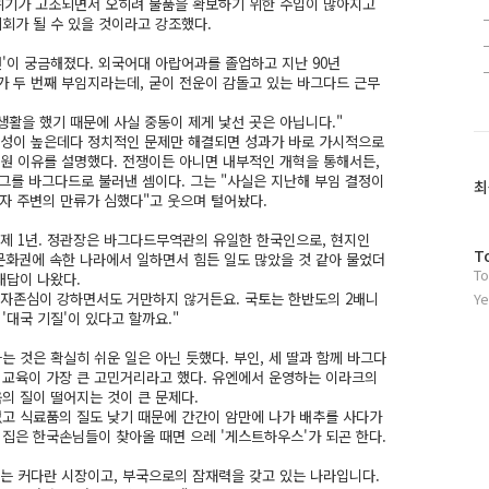
쟁위기가 고조되면서 오히려 물품을 확보하기 위한 수입이 많아지고
회가 될 수 있을 것이라고 강조했다.
연'이 궁금해졌다. 외국어대 아랍어과를 졸업하고 지난 90년
가 두 번째 부임지라는데, 굳이 전운이 감돌고 있는 바그다드 근무
활을 했기 때문에 사실 중동이 제게 낯선 곳은 아닙니다."
능성이 높은데다 정치적인 문제만 해결되면 성과가 바로 가시적으로
자원 이유를 설명했다. 전쟁이든 아니면 내부적인 개혁을 통해서든,
그를 바그다드로 불러낸 셈이다. 그는 "사실은 지난해 부임 결정이
최
오자 주변의 만류가 심했다"고 웃으며 털어놨다.
이제 1년. 정관장은 바그다드무역관의 유일한 한국인으로, 현지인
방
T
문화권에 속한 나라에서 일하면서 힘든 일도 많았을 것 같아 물었더
To
문
대답이 나왔다.
자
 자존심이 강하면서도 거만하지 않거든요. 국토는 한반도의 2배니
Ye
'대국 기질'이 있다고 할까요."
수
는 것은 확실히 쉬운 일은 아닌 듯했다. 부인, 세 딸과 함께 바그다
들 교육이 가장 큰 고민거리라고 했다. 유엔에서 운영하는 이라크의
의 질이 떨어지는 것이 큰 문제다.
없고 식료품의 질도 낮기 때문에 간간이 암만에 나가 배추를 사다가
 집은 한국손님들이 찾아올 때면 으레 '게스트하우스'가 되곤 한다.
크는 커다란 시장이고, 부국으로의 잠재력을 갖고 있는 나라입니다.