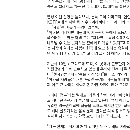
품의 수요가 대단히 많습니다." 그는 특히 최근 전
통관도 빨라지고 있는 만큼 국내기업들에게도 좋은 기
열성 어린 설명을 듣다보니, 문득 그와 이라크의 '인
KOTRA에 입사한 뒤 사우디아라비아에 이어 이라크
를 '자원'한 이유가 무엇이었을까.
"어려운 가정형편 때문에 형이 쿠웨이트에서 노동자 생
쑥스러운 듯 말을 꺼낸 그는 "이라크는 특히 성장가
나타날 수 있는 곳이라는 점에서 매력을 느꼈다"고 
큰 시장이 열리는 시점에 현장에 있고 싶다는 욕심이 
난 뒤 9·11 테러가 발생하고 이라크 전쟁 얘기가 나
지난해 10월 바그다드에 도착, 이 곳에서 근무한지 
직원 3명과 함께 근무하고 있는데 우리와 전혀 다른 
니 "현지인들과의 갈등은 거의 없다"는 다소 의외의 
"이라크 사람들은 다른 아랍권 국가의 사람들에 비해
까 아주 큰 나라는 아니지만 가진 자원이 많아 그런지 
그러나 '업무'와는 별개로, 가족과 함께 이라크에 산다
드 시내 만수르거리 부근에 살고 있는데, 역시 아이
유일한 외국인학교에 딸들을 보내고 있지만 현지 교육
또 하나 골칫거리는 음식 문제. 별다른 외식 장소도 
김치를 담가먹는다. 한국 교민이 워낙 적다보니, 그의
"지금 현재는 위기에 처해 있지만 누가 뭐래도 이라