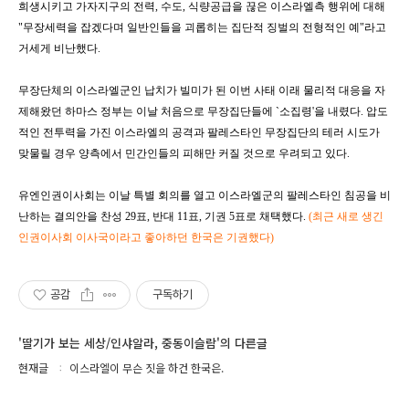
희생시키고 가자지구의 전력, 수도, 식량공급을 끊은 이스라엘측 행위에 대해
"무장세력을 잡겠다며 일반인들을 괴롭히는 집단적 징벌의 전형적인 예"라고
거세게 비난했다.
무장단체의 이스라엘군인 납치가 빌미가 된 이번 사태 이래 물리적 대응을 자
제해왔던 하마스 정부는 이날 처음으로 무장집단들에 `소집령'을 내렸다. 압도
적인 전투력을 가진 이스라엘의 공격과 팔레스타인 무장집단의 테러 시도가
맞물릴 경우 양측에서 민간인들의 피해만 커질 것으로 우려되고 있다.
유엔인권이사회는 이날 특별 회의를 열고 이스라엘군의 팔레스타인 침공을 비
난하는 결의안을 찬성 29표, 반대 11표, 기권 5표로 채택했다.
(최근 새로 생긴
인권이사회 이사국이라고 좋아하던 한국은 기권했다)
공감
구독하기
'딸기가 보는 세상/인샤알라, 중동이슬람'의 다른글
현재글
이스라엘이 무슨 짓을 하건 한국은.