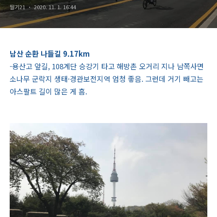
딸기21
2020. 11. 1. 16:44
남산 순환 나들길 9.17km
-용산고 앞길, 108계단 승강기 타고 해방촌 오거리 지나 남쪽사면
소나무 군락지 생태·경관보전지역 엄청 좋음. 그런데 거기 빼고는
아스팔트 길이 많은 게 흠.