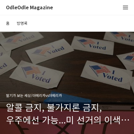
OdleOdle Magazine
홈
방명록
딸기가 보는 세상/아메리카vs아메리카
알콜 금지, 불가지론 금지,
우주에선 가능...미 선거의 이색
조항들