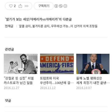
2
구독하기
'딸기가 보는 세상/아메리카vs아메리카'의 다른글
현재글
알콜 금지, 불가지론 금지, 우주에선 가능...미 선거의 이색 조항들
관련글
"강철로 된 심장" 피델
트럼프와 미국
올해 노벨 평화상은
카스트로가 남긴 말들
우선주의...100년에 걸친
세계 최장기 내전 끝낸
'아메리카 퍼스트'의
콜롬비아의 마누엘
2016.11.27
2016.11.12
2016.10.07
역사
산토스에게
댓글