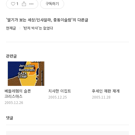
1
구독하기
'딸기가 보는 세상/인샤알라, 중동이슬람'의 다른글
현재글
'탄저 박사'는 없었다
관련글
베들레헴의 슬픈
치사한 이집트
후세인 재판 재개
크리스마스
2005.12.25
2005.11.28
2005.12.26
댓글