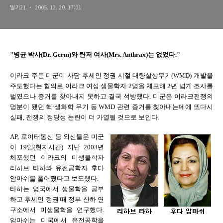
딸기21
2005. 12. 20. 17:01
"병균 박사(Dr. Germ)와 탄저 여사(Mrs. Anthrax)는 없었다."
이라크 주둔 미군이 사담 후세인 정권 시절 대량살상무기(WMD) 개발을
주도했다는 혐의로 이라크 여성 생물학자 2명을 체포해 2년 넘게 조사를
벌였으나 증거를 찾아내지 못하고 결국 석방했다. 미군은 이라크전쟁의
명분이 됐던 핵·생화학 무기 등 WMD 관련 증거를 찾아내는데에 또다시
실패, 전쟁의 정당성 논란이 더 가열될 것으로 보인다.
AP, 로이터통신 등 외신들은 미군
이 19일(현지시간) 지난 2003년
체포했던 이라크의 미생물학자
리하브 타하와 유전공학자 후다
암마쉬를 풀어줬다고 보도했다.
타하는 영국에서 생물학을 공부
하고 후세인 정권 때 정부 산하 연
구소에서 미생물학을 연구했다.
암마쉬는 미국에서 유전공학을