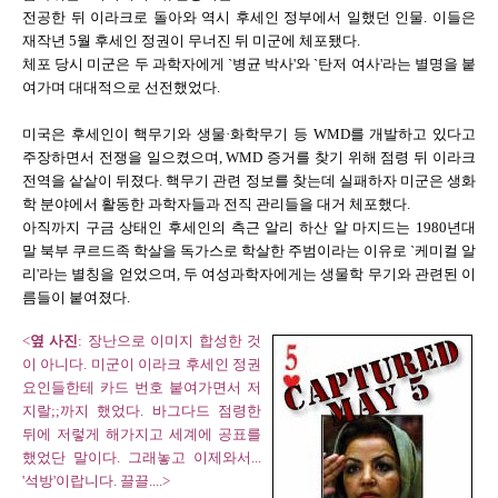
전공한 뒤 이라크로 돌아와 역시 후세인 정부에서 일했던 인물. 이들은
재작년 5월 후세인 정권이 무너진 뒤 미군에 체포됐다.
체포 당시 미군은 두 과학자에게 `병균 박사'와 `탄저 여사'라는 별명을 붙
여가며 대대적으로 선전했었다.
미국은 후세인이 핵무기와 생물·화학무기 등 WMD를 개발하고 있다고
주장하면서 전쟁을 일으켰으며, WMD 증거를 찾기 위해 점령 뒤 이라크
전역을 샅샅이 뒤졌다. 핵무기 관련 정보를 찾는데 실패하자 미군은 생화
학 분야에서 활동한 과학자들과 전직 관리들을 대거 체포했다.
아직까지 구금 상태인 후세인의 측근 알리 하산 알 마지드는 1980년대
말 북부 쿠르드족 학살을 독가스로 학살한 주범이라는 이유로 `케미컬 알
리'라는 별칭을 얻었으며, 두 여성과학자에게는 생물학 무기와 관련된 이
름들이 붙여졌다.
<
옆 사진
: 장난으로 이미지 합성한 것
이 아니다. 미군이 이라크 후세인 정권
요인들한테 카드 번호 붙여가면서 저
지랄;;까지 했었다. 바그다드 점령한
뒤에 저렇게 해가지고 세계에 공표를
했었단 말이다. 그래놓고 이제와서...
'석방'이랍니다. 끌끌....>