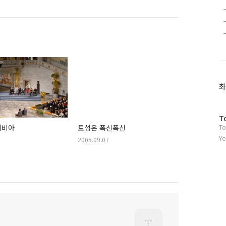
최
방
T
To
리비아
토성은 폭신폭신
문
자
Ye
2005.09.07
수