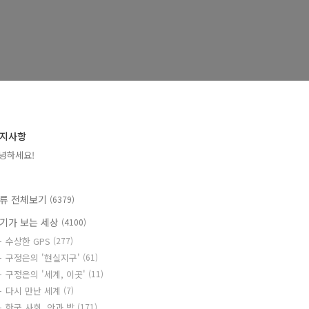
지사항
녕하세요!
류 전체보기
(6379)
기가 보는 세상
(4100)
수상한 GPS
(277)
구정은의 '현실지구'
(61)
구정은의 '세계, 이곳'
(11)
다시 만난 세계
(7)
한국 사회, 안과 밖
(171)