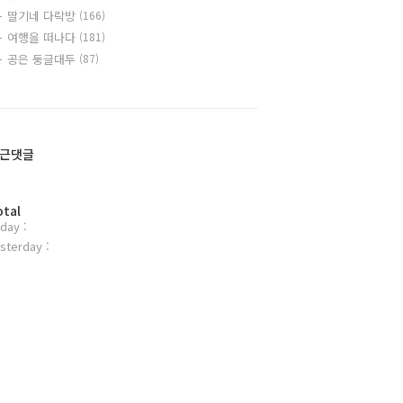
딸기네 다락방
(166)
여행을 떠나다
(181)
공은 둥글대두
(87)
근댓글
otal
day :
sterday :