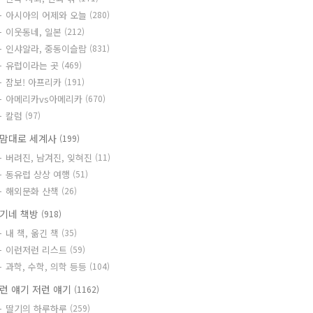
아시아의 어제와 오늘
(280)
이웃동네, 일본
(212)
인샤알라, 중동이슬람
(831)
유럽이라는 곳
(469)
잠보! 아프리카
(191)
아메리카vs아메리카
(670)
칼럼
(97)
맘대로 세계사
(199)
버려진, 남겨진, 잊혀진
(11)
동유럽 상상 여행
(51)
해외문화 산책
(26)
기네 책방
(918)
내 책, 옮긴 책
(35)
이런저런 리스트
(59)
과학, 수학, 의학 등등
(104)
런 얘기 저런 얘기
(1162)
딸기의 하루하루
(259)