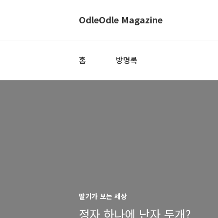
OdleOdle Magazine
홈
방명록
딸기가 보는 세상
정자 하나에 난자 두개?