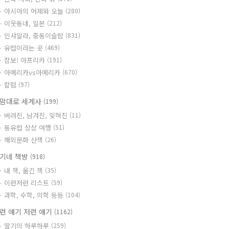
아시아의 어제와 오늘
(280)
이웃동네, 일본
(212)
인샤알라, 중동이슬람
(831)
유럽이라는 곳
(469)
잠보! 아프리카
(191)
아메리카vs아메리카
(670)
칼럼
(97)
맘대로 세계사
(199)
버려진, 남겨진, 잊혀진
(11)
동유럽 상상 여행
(51)
해외문화 산책
(26)
기네 책방
(918)
내 책, 옮긴 책
(35)
이런저런 리스트
(59)
과학, 수학, 의학 등등
(104)
런 얘기 저런 얘기
(1162)
딸기의 하루하루
(259)