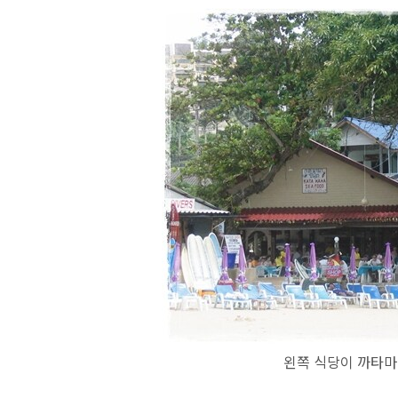
왼쪽 식당이 까타마마