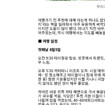
우리가
여행가기 전 푸켓에 대해 아는게 하나도 없었
지'라는 책을 빌려줘서 아주 유용하게 써먹
이지만 도움이 많이 됐다. 떠나기 직전 바
어주었는데, 역시 여행에서는 지도를 빼놓을 
■ 여행 일정
첫째날 8월5일
오전 9:30 타이항공 탑승. 방콧에서 트랜짓
우 느림.
오후 5:30 카타타니 리조트 도착. 시설 매
에~ 방 청소해주고 테이블이나 침대 위에 
한 꽃) 첨엔 기분좋았지만 이틀 지나니 귀찮
지 않아도 됐던 것이 매우 좋았음.
저녁은 바로 위쪽 카타 해변으로 가서 볶음
기 국수를 먹음. 식당은? 푸켓 가본 이들이
나들며 밥을 먹었는데, 40~60바트(1바트는
먹을 수 있다. 음식도 맛있고..