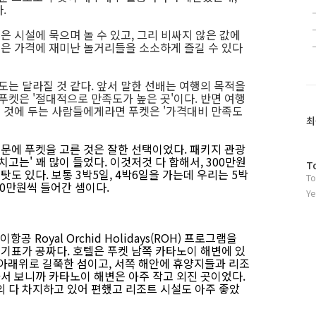
.
은 시설에 묵으며 놀 수 있고, 그리 비싸지 않은 값에
않은 가격에 재미난 놀거리들을 소소하게 즐길 수 있다
도는 달라질 것 같다. 앞서 말한 선배는 여행의 목적을
푸켓은 '절대적으로 만족도가 높은 곳'이다. 반면 여행
' 것에 두는 사람들에게라면 푸켓은 '가격대비 만족도
최
문에 푸켓을 고른 것은 잘한 선택이었다. 패키지 관광
고는' 꽤 많이 들었다. 이것저것 다 합해서, 300만원
방
T
탓도 있다. 보통 3박5일, 4박6일을 가는데 우리는 5박
To
문
00만원씩 들어간 셈이다.
자
Ye
수
Royal Orchid Holidays(ROH) 프로그램을
행기표가 공짜다. 호텔은 푸켓 남쪽 카타노이 해변에 있
푸켓은 아래위로 길쭉한 섬이고, 서쪽 해안에 휴양지들과 리조
가서 보니까 카타노이 해변은 아주 작고 외진 곳이었다.
의 다 차지하고 있어 편했고 리조트 시설도 아주 좋았