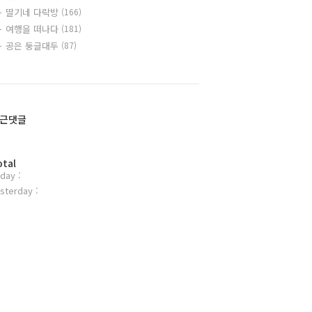
딸기네 다락방
(166)
여행을 떠나다
(181)
공은 둥글대두
(87)
근댓글
otal
day :
sterday :