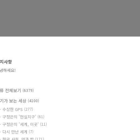
지사항
녕하세요!
류 전체보기
(6379)
기가 보는 세상
(4100)
수상한 GPS
(277)
구정은의 '현실지구'
(61)
구정은의 '세계, 이곳'
(11)
다시 만난 세계
(7)
한국 사회, 안과 밖
(171)