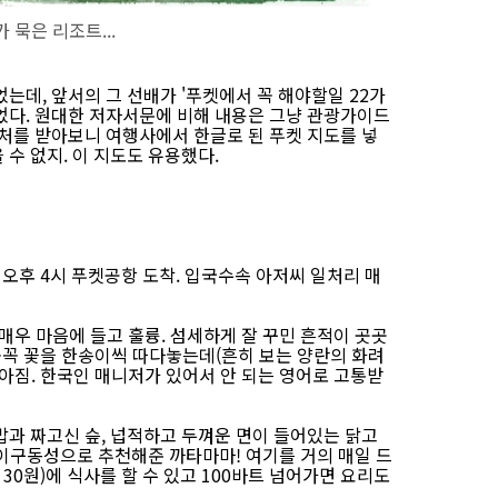
 묵은 리조트...
는데, 앞서의 그 선배가 '푸켓에서 꼭 해야할일 22가
었다. 원대한 저자서문에 비해 내용은 그냥 관광가이드
우처를 받아보니 여행사에서 한글로 된 푸켓 지도를 넣
수 없지. 이 지도도 유용했다.
, 오후 4시 푸켓공항 도착. 입국수속 아저씨 일처리 매
우매우 마음에 들고 훌륭. 섬세하게 잘 꾸민 흔적이 곳곳
꼭꼭 꽃을 한송이씩 따다놓는데(흔히 보는 양란의 화려
아짐. 한국인 매니저가 있어서 안 되는 영어로 고통받
밥과 짜고신 슾, 넙적하고 두껴운 면이 들어있는 닭고
 이구동성으로 추천해준 까타마마! 여기를 거의 매일 드
 30원)에 식사를 할 수 있고 100바트 넘어가면 요리도