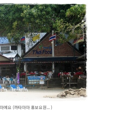
예요 (까타마마 홍보요원... )