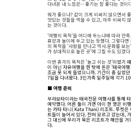
다녀온 내 느낌은-- 좋기는 참 좋다는 것이다
뭐가 좋으냐? 값이 크게 비싸지 않으면서 좋
맛있는 것들을 먹을 수 있고, 아주 비싸지 
는 것이다.
'여행의 목적'을 어디에 두느냐에 따라 만족
휴양과 놀이에 두고 있는 듯했다. 그렇다면 
의 목적을 '사람을 만나고 역사.문화를 보는
가 상대적으로 높은 곳'에 그칠 수도 있겠다
이번 휴가의 목적은 '놀고 쉬는 것'
이었기 때
이 아닌 자유여행을 한 탓에 돈은 '태국여행치
조금 못 되게 들었으니까. 기간이 좀 길었던 
7일을 다녀왔다. 3인가족 일주일에 각기 1
■ 여행 준비
부라보타이라는 태국전문 여행사를 통해 타이항공 
예약했다. 어른 둘이 가면 아이 한 명은 비
는 카타 타니( Kata Thani) 리조트. 
트들이 늘어서 있다. 전혀 모르고 갔는데, 
그 대신에 우리가 묵은 리조트가 해안을 거
다.