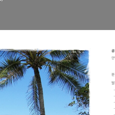
공
안
분
딸